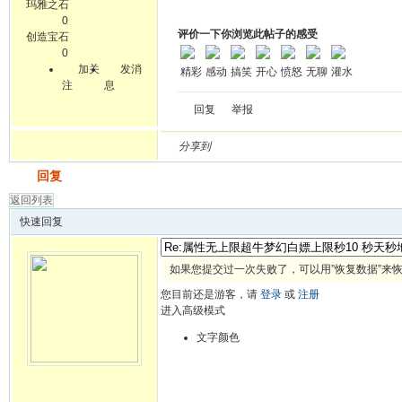
玛雅之石
0
评价一下你浏览此帖子的感受
创造宝石
0
加关
发消
精彩
感动
搞笑
开心
愤怒
无聊
灌水
注
息
回复
举报
分享到
发帖
回复
返回列表
快速回复
如果您提交过一次失败了，可以用”恢复数据”来
您目前还是游客，请
登录
或
注册
进入高级模式
文字颜色