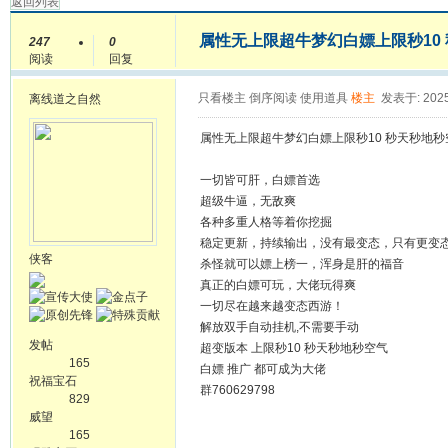
返回列表
属性无上限超牛梦幻白嫖上限秒10
247
0
阅读
回复
只看楼主
倒序阅读
使用道具
楼主
发表于: 2025
离线
道之自然
属性无上限超牛梦幻白嫖上限秒10 秒天秒地秒
一切皆可肝，白嫖首选
超级牛逼，无敌爽
各种多重人格等着你挖掘
稳定更新，持续输出，没有最变态，只有更变
侠客
杀怪就可以嫖上榜一，浑身是肝的福音
真正的白嫖可玩，大佬玩得爽
一切尽在越来越变态西游！
解放双手自动挂机,不需要手动
发帖
超变版本 上限秒10 秒天秒地秒空气
165
白嫖 推广 都可成为大佬
祝福宝石
群760629798
829
威望
165