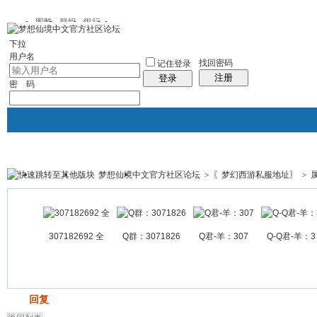
图酷
群组
银行
下拉
用户名
找回密码
记住登录
注册
登录
密 码
梦想仙境中文官方社区论坛
>
〖梦幻西游私服地址〗
>
银行
群组聚合
我的空间
帖子
307182692 全
Q群：3071826
Q君-羊：307
Q-Q君-羊：3
发帖
回复