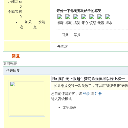
玛雅之石
0
评价一下你浏览此帖子的感受
创造宝石
0
加关
发消
精彩
感动
搞笑
开心
愤怒
无聊
灌水
注
息
回复
举报
分享到
发帖
回复
返回列表
快速回复
如果您提交过一次失败了，可以用”恢复数据”来
您目前还是游客，请
登录
或
注册
进入高级模式
文字颜色