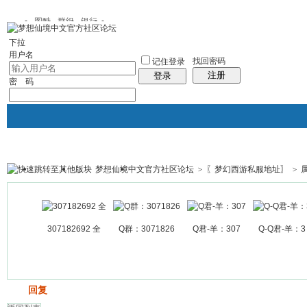
图酷
群组
银行
下拉
用户名
找回密码
记住登录
注册
登录
密 码
梦想仙境中文官方社区论坛
>
〖梦幻西游私服地址〗
>
银行
群组聚合
我的空间
帖子
307182692 全
Q群：3071826
Q君-羊：307
Q-Q君-羊：3
发帖
回复