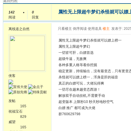
返回列表
属性无上限超牛梦幻杀怪就可以嫖
142
0
阅读
回复
只看楼主
倒序阅读
使用道具
楼主
发表于: 2025
离线
道之自然
属性无上限超牛梦幻杀怪就可以嫖上榜一
属性无上限超牛梦幻
一切皆可肝，白嫖首选
超级牛逼，无敌爽
各种多重人格等着你挖掘
稳定更新，持续输出，没有最变态，只有更变
侠客
杀怪就可以嫖上榜一，浑身是肝的福音
真正的白嫖可玩，大佬玩得爽
一切尽在越来越变态西游！
解放双手自动挂机,不需要手动
发帖
超变版本 上限秒10 秒天秒地秒空气
165
白嫖 推广 都可成为大佬
祝福宝石
群760629798
829
威望
165