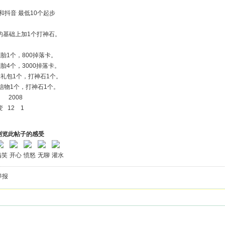
和抖音 最低10个起步
的基础上加1个打神石。
胎1个，800掉落卡。
胎4个，3000掉落卡。
0元礼包1个，打神石1个。
信物1个，打神石1个。
04 2008
 12 1
浏览此帖子的感受
搞笑
开心
愤怒
无聊
灌水
举报