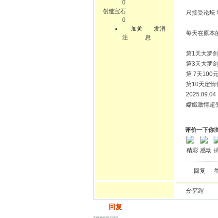
0
创造宝石
只接受论坛 
0
加关
发消
每天在原本
注
息
第1天大罗剑
第3天大罗剑
第 7天10
第10天定情
2025.09.
嫦娥激情超变
评价一下你
精彩
感动
回复
分享到
发帖
回复