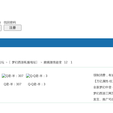
找回密码
录
注册
论坛
>
〖梦幻西游私服地址〗
>
嫦娥激情超变 12 1
搜索
帖子
热搜：
结婚
母婴
phpwind
强制消费，有
【万亿属性-狂
Q君-羊：307
Q-Q君-羊：3
全新梦幻中变·
梦幻西游三网互
发言、推广可白