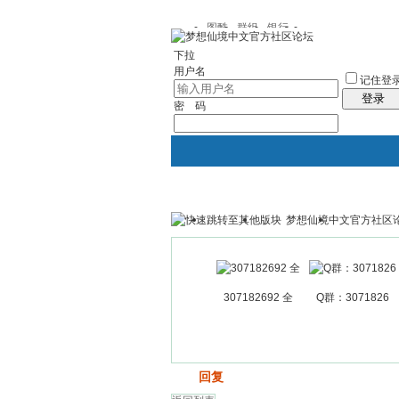
图酷
群组
银行
下拉
用户名
记住登
登录
密 码
梦想仙境中文官方社区
银行
群组聚合
我的空间
307182692 全
Q群：3071826
发帖
回复