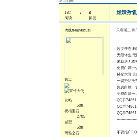
返回列表
嫦娥激情
141
0
阅读
回复
只看楼主
倒
离线
fengyubuzu
超变变态 独
无限转生 无
来就送无敌
免费白嫖一
秒变大哥 
骑士
一切赞助免
免费白嫖一
免费白嫖一
发帖
QQ群74861
539
QQ群74861
祝福宝石
QQ群74861
2705
----------------
威望
539
不要推广Q
玛雅之石