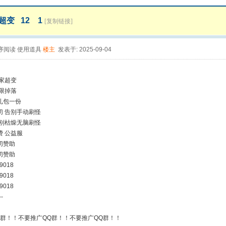
超变 12 1
[复制链接]
序阅读
使用道具
楼主
发表于: 2025-09-04
家超变
限掉落
礼包一份
切 告别手动刷怪
告别枯燥无脑刷怪
费 公益服
切赞助
切赞助
9018
9018
9018
--
Q群！！不要推广QQ群！！不要推广QQ群！！