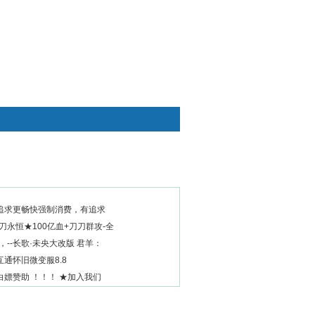
快捷通道
追求更畅快强制消费，有追求
刀永恒★100亿血+刀刀群攻-全
，--长歌·未央大改版 君羊：
通怀旧微变服8.8
嫖赞助 ！！！ ★加入我们