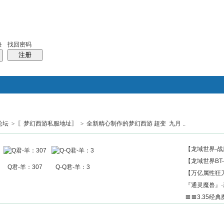
找回密码
录
注册
论坛
>
〖梦幻西游私服地址〗
>
全新精心制作的梦幻西游 超变 九月 ..
搜索
帖子
热搜：
结婚
母婴
phpwind
【龙域世界-战
【龙域世界BT
Q君-羊：307
Q-Q君-羊：3
【万亿属性狂刀
『通灵魔兽』·
〓〓3.35经