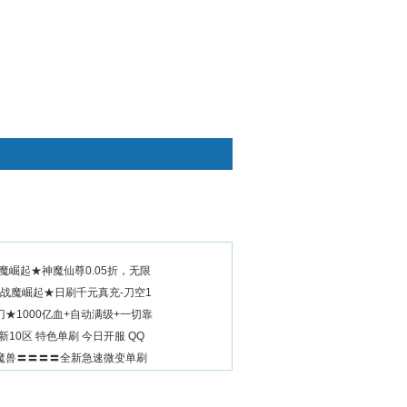
快捷通道
魔崛起★神魔仙尊0.05折，无限
-战魔崛起★日刷千元真充-刀空1
★1000亿血+自动满级+一切靠
新10区 特色单刷 今日开服 QQ
典魔兽〓〓〓〓全新急速微变单刷