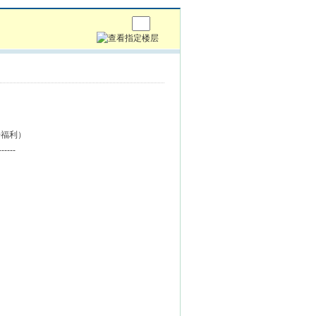
步福利）
------