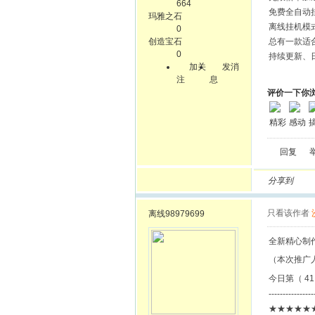
664
免费全自动
玛雅之石
离线挂机模
0
创造宝石
总有一款适
0
持续更新、
加关
发消
注
息
评价一下你
精彩
感动
回复
分享到
只看该作者
离线
98979699
全新精心制
（本次推广
今日第（ 41
----------------
★★★★★★