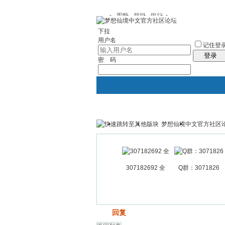
图酷
群组
银行
下拉
用户名
记住登
登录
密 码
梦想仙境中文官方社区
银行
群组聚合
我的空间
307182692 全
Q群：3071826
发帖
回复