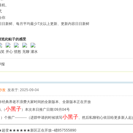
挂机、
式
合你
日日新鲜、每月平均最少7次以上更新、更新内容日日新鲜
浏览此帖子的感受
搞笑
开心
愤怒
无聊
灌水
举报
沙发
发表于: 2025-09-04
作经典养老不浪费大家时间的全新版本、全新版本正在开放
小黑子
人（
）本次本日推广日期:09月04号
小黑子
 ）个推广----------（进群申请的时候填写
、然后私聊初心依旧给更多新人起
----------------------------------------------------------------------------------------------------------------
超变★★★★★★新区正在开放--峮857555890