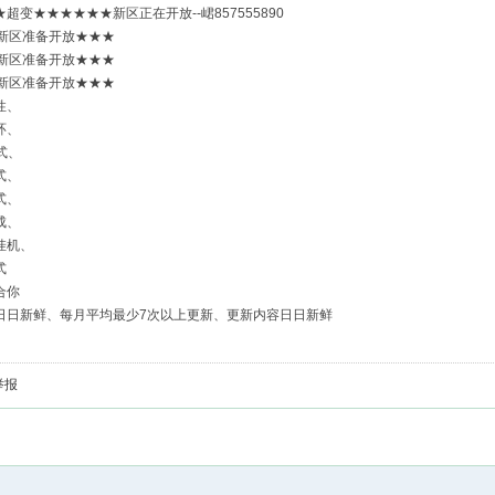
超变★★★★★★新区正在开放--峮857555890
号新区准备开放★★★
号新区准备开放★★★
号新区准备开放★★★
性、
环、
式、
式、
式、
成、
挂机、
式
合你
日日新鲜、每月平均最少7次以上更新、更新内容日日新鲜
举报