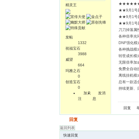
★★★★★★
精灵王
★★9月1
★★9月1
★★9月1
刀刀掉落属
各种倍率光
发帖
1332
DNF强化模
祝福宝石
各种挑战模
3988
转世成长模
威望
无限倍率加
664
免费全自动
玛雅之石
离线挂机模
0
创造宝石
总有一款适
0
持续更新、
加关
发消
注
息
回复
发帖
回复
返回列表
快速回复