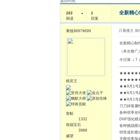
返回列表
全新精心
163
1
阅读
回复
只看楼主
倒
离线
98979699
全新精心制
（本次推广
今日第（ 7 
----------------
★★★★★★
★★★★★★
精灵王
★★9月1
★★9月1
★★9月1
刀刀掉落属
各种倍率光
发帖
1332
DNF强化模
祝福宝石
各种挑战模
3988
转世成长模
威望
无限倍率加