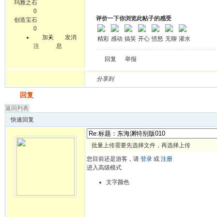
玛雅之石
0
评价一下你浏览此帖子的感受
创造宝石
0
加关
发消
精彩
感动
搞笑
开心
愤怒
无聊
灌水
注
息
回复
举报
分享到
发帖
回复
返回列表
快速回复
批量上传需要先选择文件，再选择上传
您目前还是游客，请
登录
或
注册
进入高级模式
文字颜色