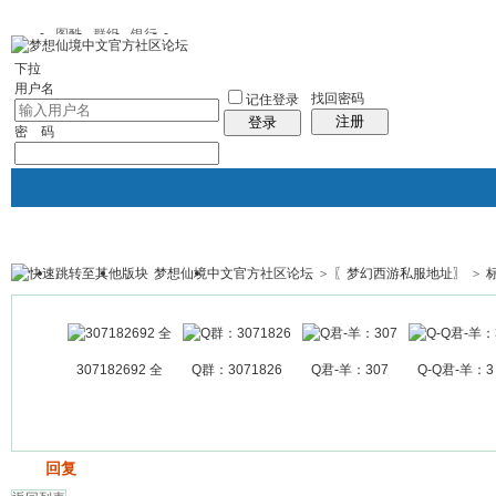
图酷
群组
银行
下拉
用户名
找回密码
记住登录
注册
登录
密 码
梦想仙境中文官方社区论坛
>
〖梦幻西游私服地址〗
>
银行
群组聚合
我的空间
帖子
307182692 全
Q群：3071826
Q君-羊：307
Q-Q君-羊：3
发帖
回复