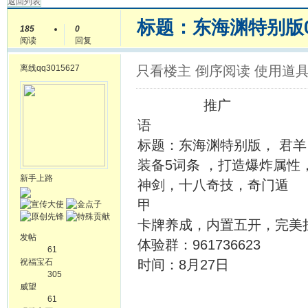
返回列表
标题：东海渊特别版0
185
0
阅读
回复
离线
qq3015627
只看楼主
倒序阅读
使用道
推广
标题：东海渊特
装备5词条 ，打造爆炸属
新手上路
神剑，十八奇技，奇门遁
卡牌养成，内置五开，完美
发帖
体验群：961736623
61
祝福宝石
时间：8月27日
305
威望
61