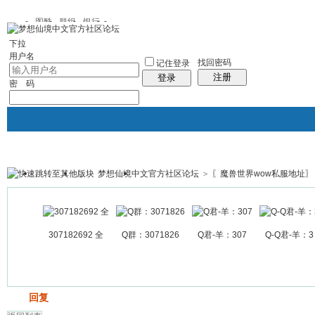
图酷
群组
银行
下拉
用户名
找回密码
记住登录
注册
登录
密 码
梦想仙境中文官方社区论坛
>
〖魔兽世界wow私服地址〗
银行
群组聚合
我的空间
帖子
307182692 全
Q群：3071826
Q君-羊：307
Q-Q君-羊：3
发帖
回复