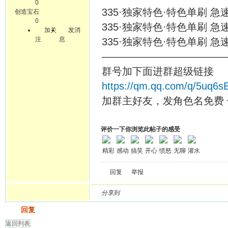
0
335·独家特色·特色单刷 急速
创造宝石
0
335·独家特色·特色单刷 急速
加关
发消
注
息
335·独家特色·特色单刷 急速
————————————
群号加下面进群超级链接
https://qm.qq.com/q/5uq6
加群主好友，发角色名免费 
评价一下你浏览此帖子的感受
精彩
感动
搞笑
开心
愤怒
无聊
灌水
回复
举报
分享到
发帖
回复
返回列表