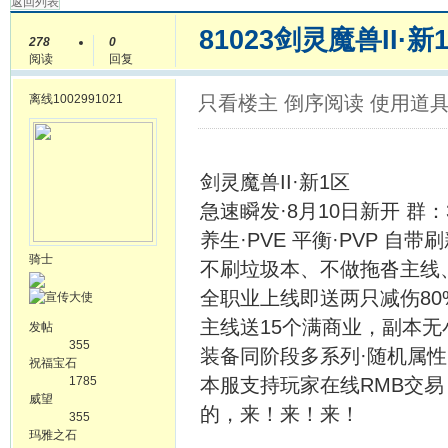
返回列表
81023剑灵魔兽II·新
278
0
阅读
回复
离线
1002991021
只看楼主
倒序阅读
使用道
剑灵魔兽II·新1区
急速瞬发·8月10日新开 群：32
养生·PVE 平衡·PVP 自带
骑士
不刷垃圾本、不做拖沓主线
全职业上线即送两只减伤8
主线送15个满商业，副本无
发帖
355
装备同阶段多系列·随机属性
祝福宝石
1785
本服支持玩家在线RMB交易
威望
的，来！来！来！
355
玛雅之石