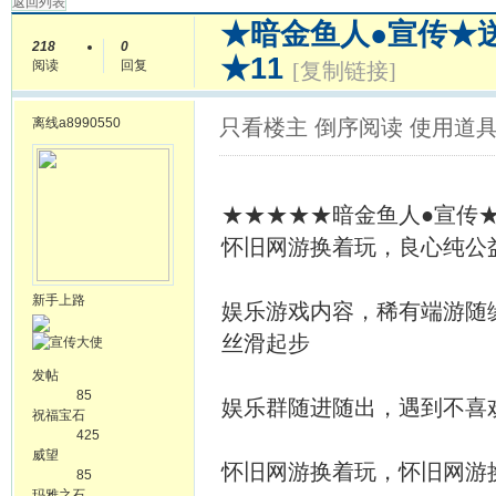
返回列表
★暗金鱼人●宣传★
218
0
★11
阅读
回复
[复制链接]
离线
a8990550
只看楼主
倒序阅读
使用道
★★★★★暗金鱼人●宣传
怀旧网游换着玩，良心纯公
新手上路
娱乐游戏内容，稀有端游随
丝滑起步
发帖
85
娱乐群随进随出，遇到不喜
祝福宝石
425
威望
怀旧网游换着玩，怀旧网游
85
玛雅之石