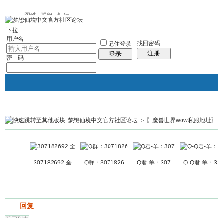
图酷
群组
银行
下拉
用户名
找回密码
记住登录
注册
登录
密 码
梦想仙境中文官方社区论坛
>
〖魔兽世界wow私服地址〗
银行
群组聚合
我的空间
帖子
307182692 全
Q群：3071826
Q君-羊：307
Q-Q君-羊：3
发帖
回复