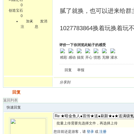
0
腻了就换，也可以进来给群主提
创造宝石
0
加关
发消
注
息
1027783864换着玩换着
评价一下你浏览此帖子的感受
精彩
感动
搞笑
开心
愤怒
无聊
灌水
回复
举报
分享到
发帖
回复
返回列表
快速回复
批量上传需要先选择文件，再选择上传
您目前还是游客，请
登录
或
注册