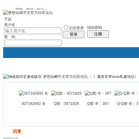
图酷
群组
银行
下拉
用户名
找回密码
记住登录
注册
登录
密 码
梦想仙境中文官方社区论坛
>
〖魔兽世界wow私服地址〗
银行
群组聚合
我的空间
帖子
307182692 全
Q群：3071826
Q君-羊：307
Q-Q君-羊：3
发帖
回复