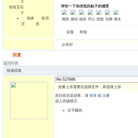
0
评价一下你浏览此帖子的感受
创造宝石
0
加关
发消
精彩
感动
搞笑
开心
愤怒
无聊
灌水
注
息
回复
举报
分享到
发帖
回复
返回列表
快速回复
批量上传需要先选择文件，再选择上传
您目前还是游客，请
登录
或
注册
进入高级模式
文字颜色