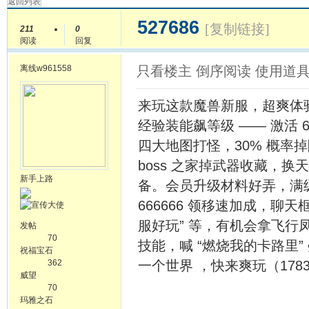
返回列表
527686
[复制链接]
211
0
阅读
回复
离线
w961558
只看楼主
倒序阅读
使用道
来玩这款魔兽新服，超爽体验
经验装能飙等级 —— 激活 6
四大地图打怪，30% 概率
boss 之家掉武器收藏，
新手上路
备。会员升级材料好弄，满
666666 领移速加成，聊天
服好玩” 等，有机会拿飞行
发帖
70
技能，喊 “燃烧我的卡路里
祝福宝石
362
一个世界 ，快来爽玩（178309
威望
70
玛雅之石