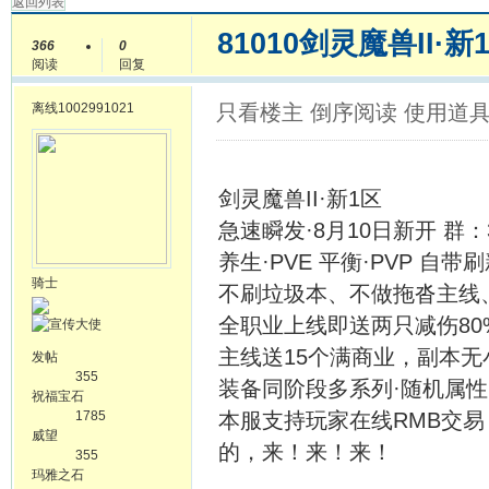
返回列表
81010剑灵魔兽II·新
366
0
阅读
回复
离线
1002991021
只看楼主
倒序阅读
使用道
剑灵魔兽II·新1区
急速瞬发·8月10日新开 群：32
养生·PVE 平衡·PVP 自带
骑士
不刷垃圾本、不做拖沓主线
全职业上线即送两只减伤8
主线送15个满商业，副本无
发帖
355
装备同阶段多系列·随机属性
祝福宝石
1785
本服支持玩家在线RMB交易
威望
的，来！来！来！
355
玛雅之石