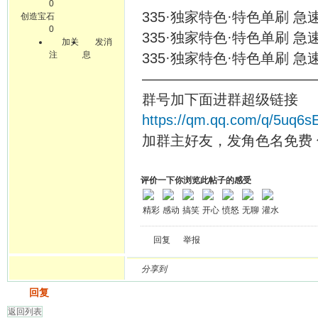
0
335·独家特色·特色单刷 急速
创造宝石
0
335·独家特色·特色单刷 急速
加关
发消
注
息
335·独家特色·特色单刷 急速
————————————
群号加下面进群超级链接
https://qm.qq.com/q/5uq6
加群主好友，发角色名免费 
评价一下你浏览此帖子的感受
精彩
感动
搞笑
开心
愤怒
无聊
灌水
回复
举报
分享到
发帖
回复
返回列表