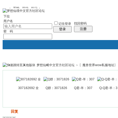
图酷
群组
银行
下拉
用户名
找回密码
记住登录
注册
登录
密 码
梦想仙境中文官方社区论坛
>
〖魔兽世界wow私服地址〗
银行
群组聚合
我的空间
帖子
307182692 全
Q群：3071826
Q君-羊：307
Q-Q君-羊：3
发帖
回复