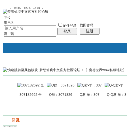
图酷
群组
银行
下拉
用户名
找回密码
记住登录
注册
登录
密 码
梦想仙境中文官方社区论坛
>
〖魔兽世界wow私服地址〗
银行
群组聚合
我的空间
帖子
307182692 全
Q群：3071826
Q君-羊：307
Q-Q君-羊：3
发帖
回复