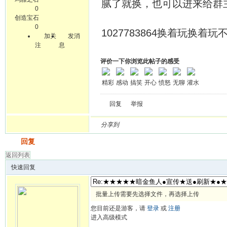
腻了就换，也可以进来给群主提
0
创造宝石
0
1027783864换着玩换着
加关
发消
注
息
评价一下你浏览此帖子的感受
精彩
感动
搞笑
开心
愤怒
无聊
灌水
回复
举报
分享到
发帖
回复
返回列表
快速回复
批量上传需要先选择文件，再选择上传
您目前还是游客，请
登录
或
注册
进入高级模式