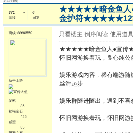
返回列表
★★★★★暗金鱼人
371
0
金护符★★★★★12
阅读
回复
离线
a8990550
只看楼主
倒序阅读
使用道
★★★★★暗金鱼人●宣传
怀旧网游换着玩，良心纯公
娱乐游戏内容，稀有端游随
新手上路
丝滑起步
娱乐群随进随出，遇到不喜
发帖
85
祝福宝石
425
怀旧网游换着玩，怀旧网游
威望
85
玛雅之石