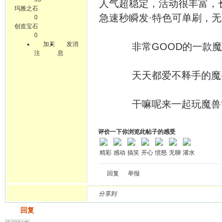
人气超稳定，活动很丰富，长
玛雅之石
急速秒瞬发·特色可单刷，无C
0
创造宝石
0
加关
发消
非常GOOD的一款魔兽
注
息
天天都爱不释手的魔兽私
干嘛呢来一起玩魔兽世界
评价一下你浏览此帖子的感受
精彩
感动
搞笑
开心
愤怒
无聊
灌水
回复
举报
分享到
发帖
回复