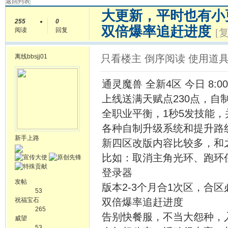
返回列表
大更新，平时也有小
255
0
双倍爆率追赶进度
阅读
回复
[
离线
bbsjj01
只看楼主
倒序阅读
使用道
通灵魔兽 全新4区 今日 8:00
上线送满天赋点230点，自
全职业平衡，1秒5发技能，
各种自制升级系统和提升路线
新手上路
新四区改版内容比较多，和
比如：取消主角光环、跑环
登录器
发帖
版本2-3个月合1次区，合
53
祝福宝石
双倍爆率追赶进度
265
告别快餐服，不当大怨种，入
威望
53