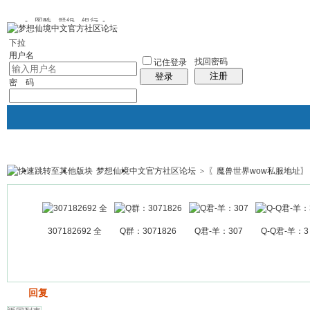
图酷
群组
银行
下拉
用户名
找回密码
记住登录
注册
登录
密 码
梦想仙境中文官方社区论坛
>
〖魔兽世界wow私服地址〗
银行
群组聚合
我的空间
帖子
307182692 全
Q群：3071826
Q君-羊：307
Q-Q君-羊：3
发帖
回复