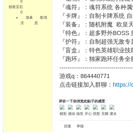
0
『魂符』：魂符系统 各种属性
创造宝石
0
『卡牌』：自制卡牌系统 自
加关
发消
注
息
『装备』：随机附魔 欧皇
『特色』：超多野外BOSS 
『护符』：自制超强无敌专
『盲盒』：特色英雄职业技
『跑环』：独家跑环任务全
-----------------------------------
游戏q：864440771
点击链接加入群聊：
https:
评价一下你浏览此帖子的感受
精彩
感动
搞笑
开心
愤怒
无聊
灌水
回复
举报