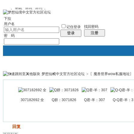
图酷
群组
银行
下拉
用户名
找回密码
记住登录
注册
登录
密 码
梦想仙境中文官方社区论坛
>
〖魔兽世界wow私服地址〗
银行
群组聚合
我的空间
帖子
307182692 全
Q群：3071826
Q君-羊：307
Q-Q君-羊：3
发帖
回复