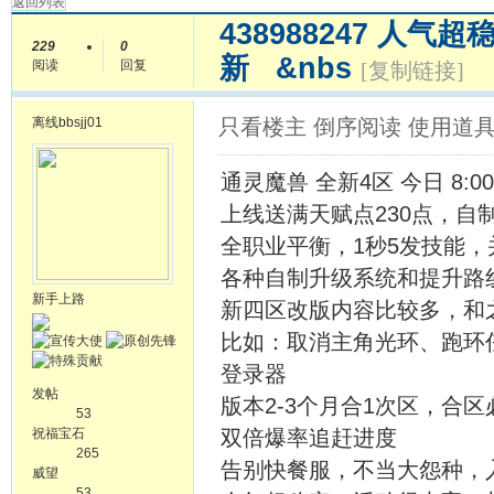
返回列表
438988247 人
229
0
新 &nbs
阅读
回复
[复制链接]
离线
bbsjj01
只看楼主
倒序阅读
使用道
通灵魔兽 全新4区 今日 8:00
上线送满天赋点230点，自
全职业平衡，1秒5发技能，
各种自制升级系统和提升路线
新手上路
新四区改版内容比较多，和
比如：取消主角光环、跑环
登录器
发帖
版本2-3个月合1次区，合
53
祝福宝石
双倍爆率追赶进度
265
告别快餐服，不当大怨种，入
威望
53