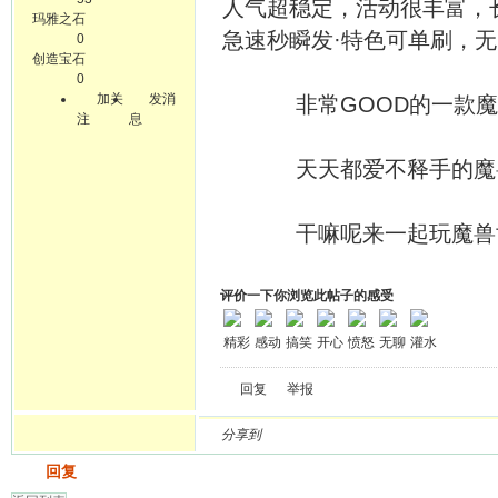
人气超稳定，活动很丰富，长
玛雅之石
急速秒瞬发·特色可单刷，无C
0
创造宝石
0
加关
发消
非常GOOD的一款魔兽
注
息
天天都爱不释手的魔兽私
干嘛呢来一起玩魔兽世界
评价一下你浏览此帖子的感受
精彩
感动
搞笑
开心
愤怒
无聊
灌水
回复
举报
分享到
发帖
回复