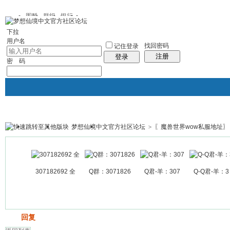
图酷
群组
银行
下拉
用户名
找回密码
记住登录
注册
登录
密 码
梦想仙境中文官方社区论坛
>
〖魔兽世界wow私服地址〗
银行
群组聚合
我的空间
帖子
307182692 全
Q群：3071826
Q君-羊：307
Q-Q君-羊：3
发帖
回复