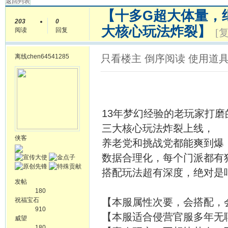
返回列表
【十多G超大体量，
203
0
大核心玩法炸裂】
阅读
回复
[
离线
chen64541285
只看楼主
倒序阅读
使用道
13年梦幻经验的老玩家打磨
三大核心玩法炸裂上线，
侠客
养老党和挑战党都能爽到爆
数据合理化，每个门派都有
搭配玩法超有深度，绝对是
发帖
180
祝福宝石
【本服属性次要，会搭配，
910
【本服适合侵营官服多年无
威望
180