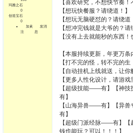
【喜欢研究，不想快节奏！
玛雅之石
【想玩快餐服？请绕道！】
0
创造宝石
【想玩无脑硬怼的？请绕道
0
加关
发消
【想冲完钱就是大爷的？请
注
息
【没有上去就能秒的东西！
【本服持续更新，年更万条
【打不完的怪，转不完的生
【自动挂机上线就送，让你
【更多人性化设计，请游戏
【超级技能——有】【神技
有】
【山海异兽——有】【异兽
有】
【超级门派经脉——有】【
钱也能玩？可以！！！】