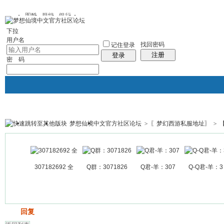
图酷
群组
银行
下拉
用户名
找回密码
记住登录
注册
登录
密 码
梦想仙境中文官方社区论坛
>
〖梦幻西游私服地址〗
>
银行
群组聚合
我的空间
帖子
307182692 全
Q群：3071826
Q君-羊：307
Q-Q君-羊：3
发帖
回复