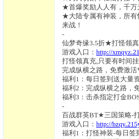
★首爆奖励人人有，千万
★大陆专属有神装，所有
来战！
-
仙梦奇缘
3.5折★打怪领
游戏入口：
http://xmqyz.2
打怪领真充
,只要有时间挂
完成纵横之路，免费激活
福利
1：每日签到送大量
福利
2：完成纵横之路，免
福利
3：击杀指定打金BO
-
百战群英
BT★三国策略-
游戏入口：
http://bzqy.21
福利
1：打怪神装-每日签