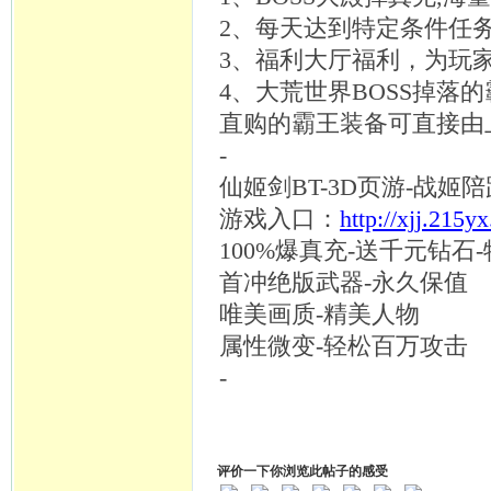
2、每天达到特定条件任
3、福利大厅福利，为玩
4、大荒世界BOSS掉
直购的霸王装备可直接由
-
仙姬剑
BT-3D页游-战
游戏入口：
http://xjj.215y
100%爆真充-送千元钻石
首冲绝版武器
-永久保值
唯美画质
-精美人物
属性微变
-轻松百万攻击
-
评价一下你浏览此帖子的感受