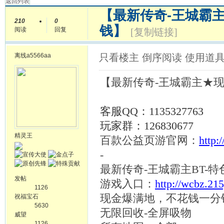
返回列表
【最新传奇-王城霸
210
0
钱】
阅读
回复
[复制链接]
离线
a5566aa
只看楼主
倒序阅读
使用道
【最新传奇
-王城霸主★
客服
QQ：1135327763
玩家群：
126830677
精灵王
百款公益页游官网：
http:
-
最新传奇
-王城霸主BT
发帖
游戏入口：
http://wcbz.21
1126
现金爆满地，不花钱一分
祝福宝石
5630
无限回收
-全屏吸物
威望
1126