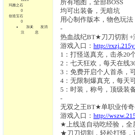
所有地图，全部
BOSS
玛雅之石
均可出装备，无暗坑
0
创造宝石
用心制作版本，物色玩法
0
加关
发消
-
注
息
热血战纪
BT★刀刀切割 
游戏入口：
http://rxzj.215
1：打怪送真充，击杀20
2：七天狂欢，每天在线
3：免费开启个人首杀，可
4：无限制爆真充，每天可
5：时装，称号，顶级装备
-
无双之王
BT★单职业传奇
游戏入口：
http://wszw.21
★上线送自动吃经验，全
★刀刀切割，轻松打怪，