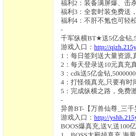
福利
2：装备满屏爆、击杀
福利
3：全套时装免费送
福利
4：不肝不氪也可轻松
-
千军纵横
BT★送5亿金钻,
游戏入口：
http://qjzh.215
1：每日签到送大量资源,真
2：每天登录送10元真充
3：cdk送5亿金钻,50000
4：打怪领真充,只要有时
5：完成纵横之路，免费激
-
异兽
BT-【万兽仙尊_三
游戏入口：
http://yshh.21
BOOS爆真充,送V,送10
1、BOSS大殿掉真充,海