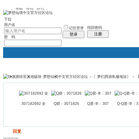
图酷
群组
银行
下拉
用户名
找回密码
记住登录
注册
登录
密 码
梦想仙境中文官方社区论坛
>
〖梦幻西游私服地址〗
>
银行
群组聚合
我的空间
帖子
307182692 全
Q群：3071826
Q君-羊：307
Q-Q君-羊：3
发帖
回复