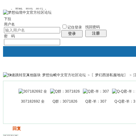
图酷
群组
银行
下拉
用户名
找回密码
记住登录
注册
登录
密 码
梦想仙境中文官方社区论坛
>
〖梦幻西游私服地址〗
>
银行
群组聚合
我的空间
帖子
307182692 全
Q群：3071826
Q君-羊：307
Q-Q君-羊：3
发帖
回复