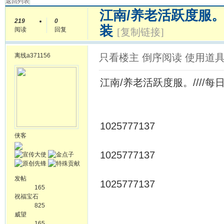
返回列表
江南/养老活跃度服。
219
0
装
阅读
回复
[复制链接]
离线
a371156
只看楼主
倒序阅读
使用道
江南/养老活跃度服。////
1025777137
侠客
1025777137
发帖
1025777137
165
祝福宝石
825
威望
165