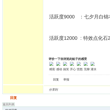
活跃度9000 ：七夕月白锦
活跃度12000 : 特效点化石
评价一下你浏览此帖子的感受
精彩
感动
搞笑
开心
愤怒
无聊
灌水
回复
举报
分享到
发帖
回复
返回列表