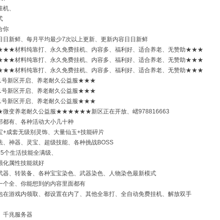
挂机、
式
合你
日日新鲜、每月平均最少7次以上更新、更新内容日日新鲜
★★★材料纯靠打、永久免费挂机、内容多、福利好、适合养老、无赞助★★★
★★★材料纯靠打、永久免费挂机、内容多、福利好、适合养老、无赞助★★★
★★★材料纯靠打、永久免费挂机、内容多、福利好、适合养老、无赞助★★★
01号新区开启、养老耐久公益服★★★
01号新区开启、养老耐久公益服★★★
01号新区开启、养老耐久公益服★★★
微变养老耐久公益服★★★★★★新区正在开放、峮978816663
部都有、各种活动大小几十种
宝+成套无级别灵饰、大量仙玉+技能碎片
法、神器、灵宝、超级技能、各种挑战BOSS
15个生活技能全满级、
强化属性技能就好
武器、转装备、各种宝宝染色、武器染色、人物染色最新模式
一个全、你能想到的内容里面都有
包在游戏内领取、都设置在内了、其他全靠打、全自动免费挂机、解放双手
、千兆服务器