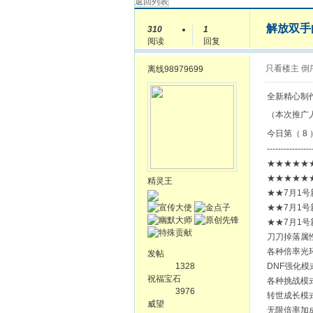
返回列表
解放双手
310
1
阅读
回复
只看楼主
倒
离线
98979699
全新精心制
（本次推广
今日第（ 8 
----------------
★★★★★★
★★★★★★
精灵王
★★7月1
★★7月1
★★7月1
刀刀掉落属
各种倍率光
发帖
1328
DNF强化模
祝福宝石
各种挑战模
3976
转世成长模
威望
无限倍率加