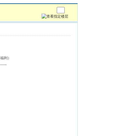
步福利）
------