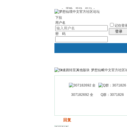
图酷
群组
银行
下拉
用户名
记住登
登录
密 码
梦想仙境中文官方社区
银行
群组聚合
我的空间
307182692 全
Q群：3071826
发帖
回复