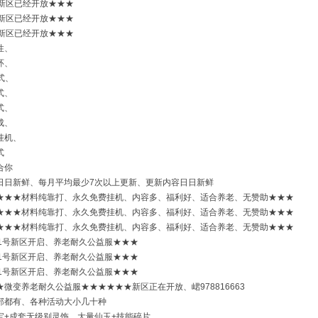
号新区已经开放★★★
号新区已经开放★★★
号新区已经开放★★★
性、
环、
式、
式、
式、
成、
挂机、
式
合你
日日新鲜、每月平均最少7次以上更新、更新内容日日新鲜
★★★材料纯靠打、永久免费挂机、内容多、福利好、适合养老、无赞助★★★
★★★材料纯靠打、永久免费挂机、内容多、福利好、适合养老、无赞助★★★
★★★材料纯靠打、永久免费挂机、内容多、福利好、适合养老、无赞助★★★
01号新区开启、养老耐久公益服★★★
01号新区开启、养老耐久公益服★★★
01号新区开启、养老耐久公益服★★★
微变养老耐久公益服★★★★★★新区正在开放、峮978816663
部都有、各种活动大小几十种
宝+成套无级别灵饰、大量仙玉+技能碎片