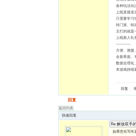
各种玩法玩
上线直接送
只需要学习
转门派、转
主打的就是
上线新人礼
------------
方便、便捷
全新界面、
数据合理化
本游戏持续
回复
发帖
回复
返回列表
快速回复
如果您在写长