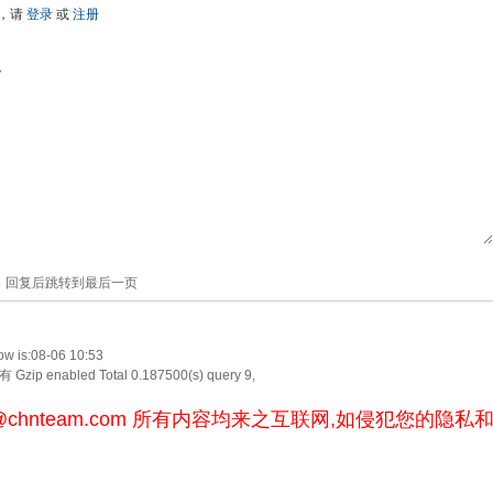
，请
登录
或
注册
色
回复后跳转到最后一页
w is:08-06 10:53
Gzip enabled
Total 0.187500(s) query 9,
@chnteam.com
所有内容均来之互联网,如侵犯您的隐私和