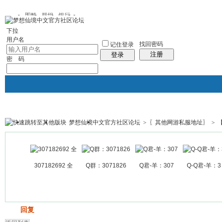
图酷
群组
银行
下拉
用户名
找回密码
记住登录
注册
登录
密 码
梦想仙境中文官方社区论坛
>
〖其他网游私服地址〗
>
银行
群组聚合
我的空间
帖子
307182692 全
Q群：3071826
Q君-羊：307
Q-Q君-羊：3
发帖
回复