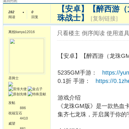
返回列表
【安卓】【醉西游（
282
0
珠战士】
阅读
回复
[复制链接]
离线
tianya12016
只看楼主
倒序阅读
使用道
【安卓】【醉西游（龙珠G
5235GM手游：
https://y
圣骑士
0.1折 手游：
https://0.1z
游戏介绍
发帖
《龙珠GM版》是一款热血
886
祝福宝石
集齐七龙珠，开启属于你的
4410
威望
881