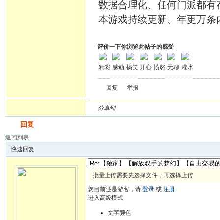
数据合理化、任何门派都有
本游戏持续更新、年更万条
评价一下你浏览此帖子的感受
精彩
感动
搞笑
开心
愤怒
无聊
灌水
回复
举报
分享到
发帖
回复
返回列表
快速回复
批量上传需要先选择文件，再选择上传
您目前还是游客，请
登录
或
注册
进入高级模式
文字颜色