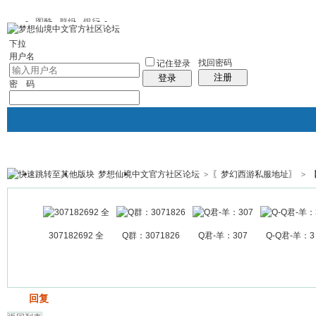
图酷
群组
银行
下拉
用户名
找回密码
记住登录
注册
登录
密 码
梦想仙境中文官方社区论坛
>
〖梦幻西游私服地址〗
>
银行
群组聚合
我的空间
帖子
307182692 全
Q群：3071826
Q君-羊：307
Q-Q君-羊：3
发帖
回复