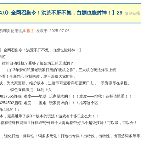
4.0》全网召集令！洪荒不肝不氪，白嫖也能封神！】29
[复制链接
序阅读
使用道具
楼主
发表于: 2025-07-06
.0》全网召集令！洪荒不肝不氪，白嫖也能封神！】
西游
一律的自动挂机？受够了氪金为王的无底洞？
》——由13年梦幻私服老玩家打磨的“硬核之作”，三大核心玩法炸裂上线！
！全新精心巨制来袭，绝不浪费大家时间。
续在线，为大家更新、维护版本，进群即可查看详细更新日志，一手资讯尽在掌握。
戳痛点，玩到上头
0837565降临 难度——地狱 玩家要求的！！！难度——地狱！选择请慎重！！！
6254502启程 难度——困难 玩家要求的！！！推荐这个区！
自己说的！↓
0版本，完美继承了前3个版本的玩法！游戏有十多G这么大！！！
8%都有特殊技能而且好获取!野外逮个大海龟都带好几个超级技能！可以吸，可以合！
造，强化打造！爆属性！词条多元化！打造出专属！出特效，出特性，出百炼词条等等