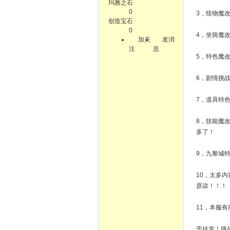
玛雅之石
0
3，怪物魔
创造宝石
0
4，坐骑魔
加关
发消
注
息
5，特色魔
6，剧情挑战
7，道具特
8，技能魔
多了！
9，九黎城
10，太多
原谅！！！
11，本服
歪挂党！跳