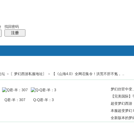
找回密码
录
注册
论坛
>
〖梦幻西游私服地址〗
>
【《山海4.0》全网召集令！洪荒不肝不氪， ..
搜索
帖子
热搜：
结婚
母婴
phpwind
梦幻仿官中变、
【完美国际】千
Q君-羊：307
Q-Q君-羊：3
超变梦幻西游《
本服超变梦幻 
全新版本的梦幻