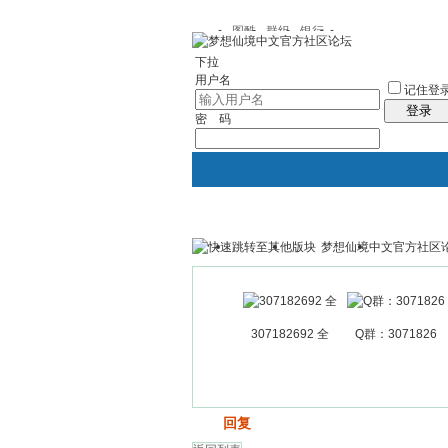
图酷
群组
银行
下拉
用户名
记住登
登录
密 码
梦想仙境中文官方社区
银行
群组聚合
我的空间
307182692 全
Q群：3071826
发帖
回复