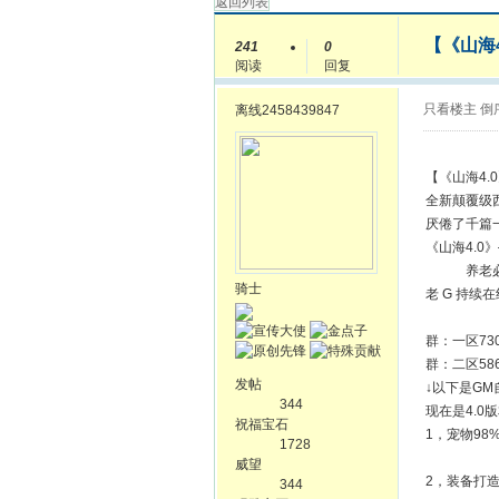
返回列表
【《山海
241
0
阅读
回复
只看楼主
倒
离线
2458439847
【《山海4
全新颠覆级
厌倦了千篇
《山海4.0
养老必看
骑士
老 G 持
特色直
群：一区73
群：二区58
发帖
↓以下是GM
344
现在是4.
祝福宝石
1，宠物9
1728
威望
2，装备打
344