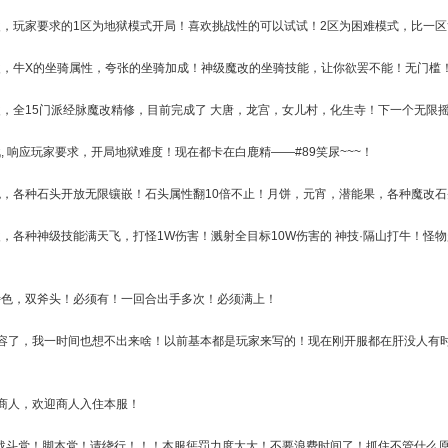
改，玩家要求的1区为地狱模式开局！喜欢挑战性的可以试试！2区为困难模式，比一
改，牛X的坐骑属性，夸张的坐骑加成！神级魔改的坐骑技能，让你欲罢不能！无门槛
改，全15门派经脉魔改精修，目前完成了 大唐，龙宫，女儿村，化生寺！下一个无限
, 响应玩家要求，开局地狱难度！现在都卡在白鹿精——#89笑尿~~~！
色，各种石头开放无限镶嵌！石头属性翻10倍不止！月饼，元宵，潜能果，各种魔改石
改，各种神级技能满天飞，打怪1W伤害！溅射全目标10W伤害的 神技·隔山打牛！怪
特色，双斧头！必须有！一回合出手多次！必须满上！
内容了，我一时间也想不出来啥！以前基本都是玩家来写的！现在刚开服都在肝没人有
有商人，欢迎商人入住本服！
战斗党！脚本党！请绕行！！！本服惩罚力度太大！不要浪费时间了！抓住不管什么原因