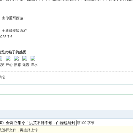
！
，由你重写西游！
：全新颠覆级西游
25.7.6
浏览此帖子的感受
搞笑
开心
愤怒
无聊
灌水
举报
限100 字节
先选择文件，再选择上传