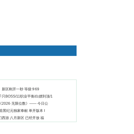
快捷通道
新区刚开一秒 等级卡69
只BOSS/11职业平衡/白嫖到顶/1
2026·无限位数》—— 今日公
暗黑纪元独家奉献 单开版本 I
西游 八月新区 已经开放 福