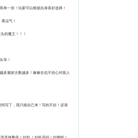
区简单一倍！玩家可以根据自身喜好选择！
！看运气！
摇头的魔王！！！
头等！
物越多溅射次数越多！麻麻在也不担心对面人
时间写了，我只能自己来！写的不好！还请
直接删号！封IP ！封机器码！封网线！