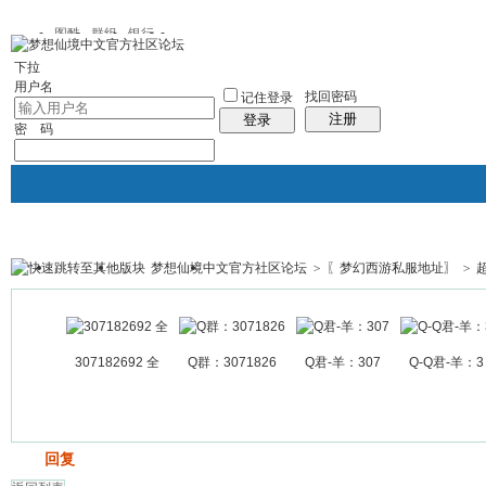
图酷
群组
银行
下拉
用户名
找回密码
记住登录
注册
登录
密 码
梦想仙境中文官方社区论坛
>
〖梦幻西游私服地址〗
>
银行
群组聚合
我的空间
帖子
307182692 全
Q群：3071826
Q君-羊：307
Q-Q君-羊：3
发帖
回复