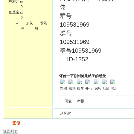
玛雅之石
0
创造宝石
群号
0
加关
发消
10
注
息
群号
10
群号109531969
ID-1352
评价一下你浏览此帖子的感受
精彩
感动
搞笑
开心
愤怒
无聊
灌水
回复
举报
分享到
发帖
回复
返回列表