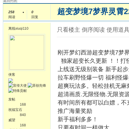
返回列表
超变梦境7梦界灵霄2
258
0
阅读
回复
离线
xiuqi110
只看楼主
倒序阅读
使用道
刚开梦幻西游超变梦境7梦界
独家超变长久更新 ！！打
上线送无级别装备 新手起
侠客
拉车刷野怪爆一切 福利怪爆
超爽玩法多。轻松挂机无麻
超清画质.无限怪物.无限资
发帖
有时间所有都可以白嫖，不
168
祝福宝石
推广海量奖励
840
新手福利多多！
威望
168
只要有时间一样做大