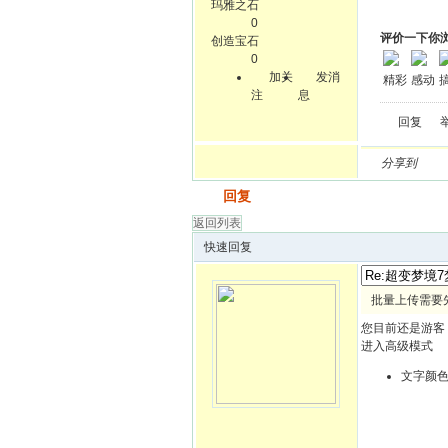
玛雅之石
0
评价一下你
创造宝石
0
加关
发消
精彩
感动
注
息
回复
分享到
发帖
回复
返回列表
快速回复
批量上传需要
您目前还是游客
进入高级模式
文字颜