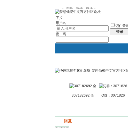
图酷
群组
银行
下拉
用户名
记住登
登录
密 码
梦想仙境中文官方社区
银行
群组聚合
我的空间
307182692 全
Q群：3071826
发帖
回复