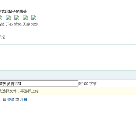
浏览此帖子的感受
搞笑
开心
愤怒
无聊
灌水
举报
限100 字节
先选择文件，再选择上传
，请
登录
或
注册
色