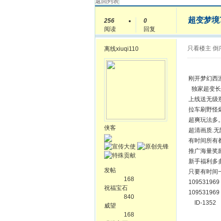
返回列表
超变梦境
256
0
阅读
回复
只看楼主
倒
离线
xiuqi110
刚开梦幻西游
独家超变长
上线送无级
拉车刷野怪
超爽玩法多
侠客
超清画质.
有时间所有
推广海量奖
新手福利多
发帖
只
168
1
祝福宝石
10
840
ID-1352
威望
168