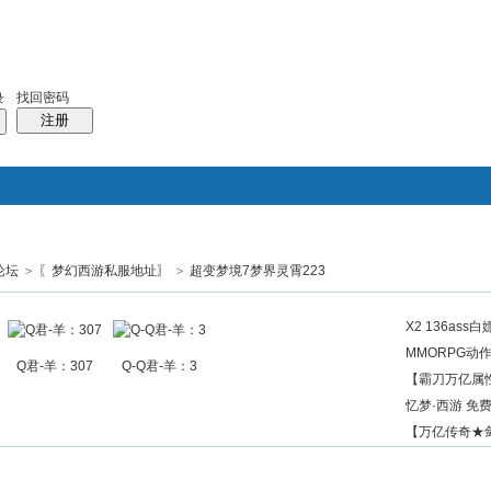
找回密码
录
注册
论坛
>
〖梦幻西游私服地址〗
>
超变梦境7梦界灵霄223
搜索
帖子
热搜：
结婚
母婴
phpwind
X2 136ass
MMORPG动
Q君-羊：307
Q-Q君-羊：3
【霸刀万亿属性
忆梦·西游 免
【万亿传奇★剑