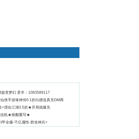
快捷通道
白嫖超变梦幻 君羊：1083589117
作仙侠手游诛神传0.1折白嫖送真充GM商
+漂在江湖3.5折★开局就爆充
费挂机★推翻重写★
甲全爆-千亿属性-群攻神兵+