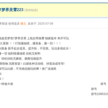
7梦界灵霄223
[复制链接]
序阅读
使用道具
楼主
发表于: 2025-07-06
超变梦境7梦界灵霄 上线自带路费 独家版本 单开可玩
久更新 ！！打怪爆抽奖，爆装备，爆一切！！！
别装备 新手起步道具。提升快，不煎熬。玩法多很欢乐！
爆一切 福利怪爆抽奖 挂机宝材料
。轻松挂机无麻烦、躺着也能提升
无限怪物.无限资源！白嫖各种活动怪、掉落加成等等!
都可以白嫖，不充钱也能玩的爽！推广送抽奖
励
多！
要有时间一样做大佬 群号
09531969 群号
9531969 群号10953196