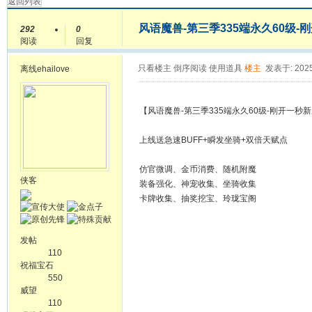
返回列表
风语魔兽-第三季335端永久60级-
292
0
阅读
回复
只看楼主
倒序阅读
使用道具
楼主
发表于: 2025
离线
ehailove
【风语魔兽-第三季335端永久60级-刚开一秒
上线送急速BUFF+瞬发坐骑+双倍天赋点
仿官微调、金币消费、随机附魔
侠客
装备强化、神宠收集、坐骑收集
卡牌收集、抽奖挖宝、玲珑宝阁
发帖
110
祝福宝石
550
威望
110