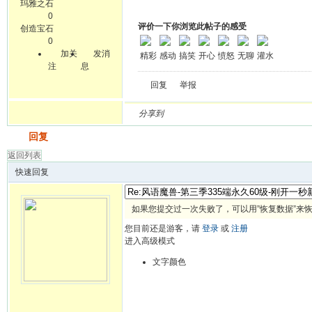
玛雅之石
0
评价一下你浏览此帖子的感受
创造宝石
0
加关
发消
精彩
感动
搞笑
开心
愤怒
无聊
灌水
注
息
回复
举报
分享到
发帖
回复
返回列表
快速回复
如果您提交过一次失败了，可以用”恢复数据”来
您目前还是游客，请
登录
或
注册
进入高级模式
文字颜色