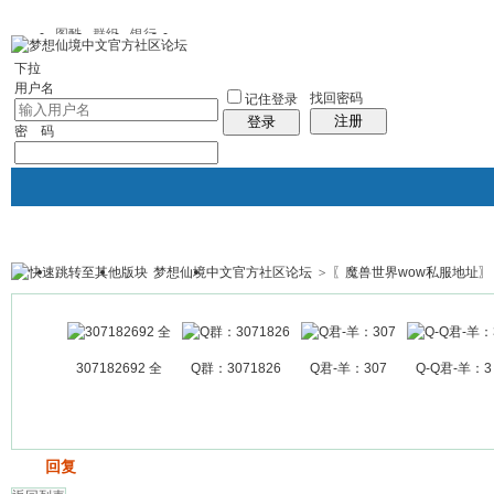
图酷
群组
银行
下拉
用户名
找回密码
记住登录
注册
登录
密 码
梦想仙境中文官方社区论坛
>
〖魔兽世界wow私服地址〗
银行
群组聚合
我的空间
帖子
307182692 全
Q群：3071826
Q君-羊：307
Q-Q君-羊：3
发帖
回复