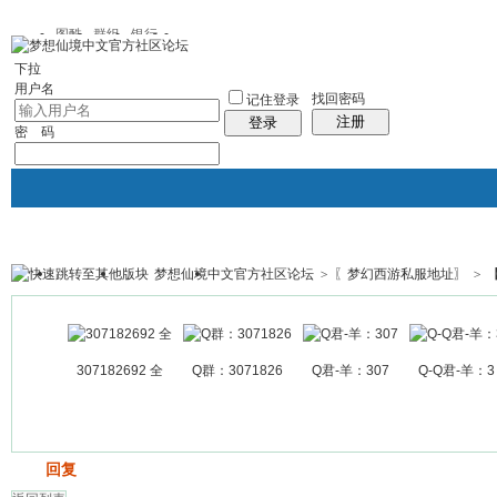
图酷
群组
银行
下拉
用户名
找回密码
记住登录
注册
登录
密 码
梦想仙境中文官方社区论坛
>
〖梦幻西游私服地址〗
>
银行
群组聚合
我的空间
帖子
307182692 全
Q群：3071826
Q君-羊：307
Q-Q君-羊：3
发帖
回复