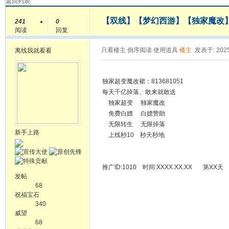
返回列表
【双线】【梦幻西游】【独家魔改】
241
0
阅读
回复
只看楼主
倒序阅读
使用道具
楼主
发表于: 2025
离线
我就看看
独家超变魔改裙：813681051
每天千亿掉落、敢来就敢送
独家超变 独家魔改
免费白嫖 白嫖赞助
无限转生 无限掉落
新手上路
上线秒10 秒天秒地
推广ID:1010 时间:XXXX.XX.XX 第XX天
发帖
68
祝福宝石
340
威望
68