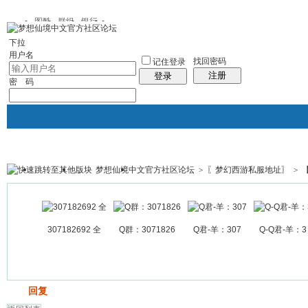
图酷
群组
银行
下拉
用户名
找回密码
记住登录
注册
登录
密 码
梦想仙境中文官方社区论坛
>
〖梦幻西游私服地址〗
>
银行
群组聚合
我的空间
帖子
307182692 全
Q群：3071826
Q君-羊：307
Q-Q君-羊：3
发帖
回复