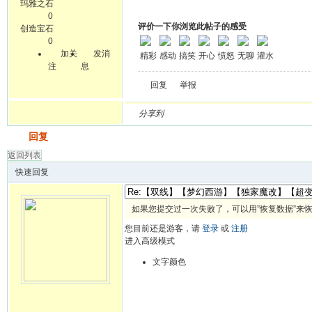
玛雅之石
0
评价一下你浏览此帖子的感受
创造宝石
0
加关
发消
精彩
感动
搞笑
开心
愤怒
无聊
灌水
注
息
回复
举报
分享到
发帖
回复
返回列表
快速回复
如果您提交过一次失败了，可以用”恢复数据”来
您目前还是游客，请
登录
或
注册
进入高级模式
文字颜色