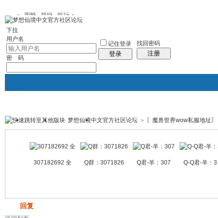
图酷
群组
银行
下拉
用户名
找回密码
记住登录
注册
登录
密 码
梦想仙境中文官方社区论坛
>
〖魔兽世界wow私服地址〗
银行
群组聚合
我的空间
帖子
307182692 全
Q群：3071826
Q君-羊：307
Q-Q君-羊：3
发帖
回复