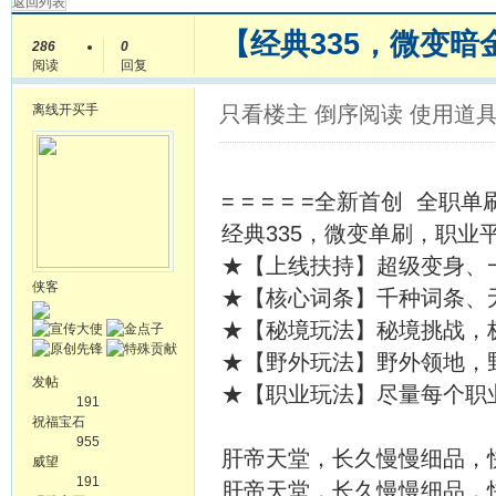
返回列表
【经典335，微变暗
286
0
阅读
回复
离线
开买手
只看楼主
倒序阅读
使用道
= = = = =全新首创 全职单刷=
经典335，微变单刷，职业
★【上线扶持】超级变身、
侠客
★【核心词条】千种词条、
★【秘境玩法】秘境挑战，
★【野外玩法】野外领地，
发帖
★【职业玩法】尽量每个职
191
祝福宝石
955
肝帝天堂，长久慢慢细品，
威望
191
肝帝天堂，长久慢慢细品，