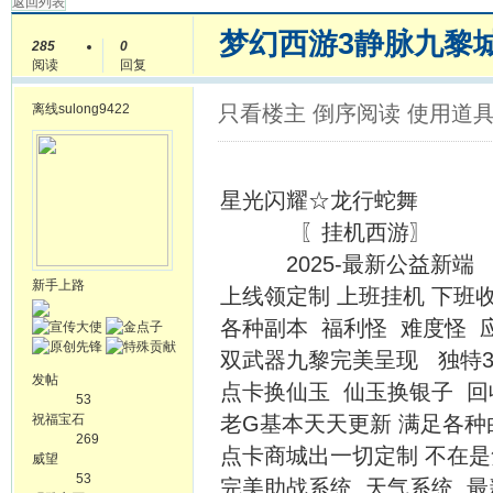
返回列表
梦幻西游3静脉九黎
285
0
阅读
回复
离线
sulong9422
只看楼主
倒序阅读
使用道
星光闪耀☆龙行蛇舞
〖挂机西游〗
2025-最新公益新端
新手上路
上线领定制 上班挂机 下班
各种副本 福利怪 难度怪 
双武器九黎完美呈现 独特3
发帖
点卡换仙玉 仙玉换银子 回
53
祝福宝石
老G基本天天更新 满足各种
269
点卡商城出一切定制 不在
威望
53
完美助战系统 天气系统 最