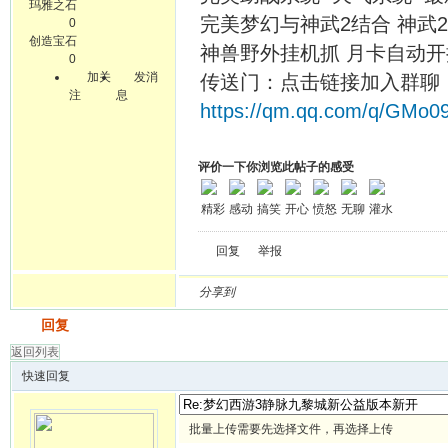
玛雅之石
完美梦幻与神武2结合 神武
0
创造宝石
神兽野外挂机抓 月卡自动开
0
加关
发消
传送门：点击链接加入群聊
注
息
https://qm.qq.com/q/GMo
评价一下你浏览此帖子的感受
精彩
感动
搞笑
开心
愤怒
无聊
灌水
回复
举报
分享到
发帖
回复
返回列表
快速回复
批量上传需要先选择文件，再选择上传