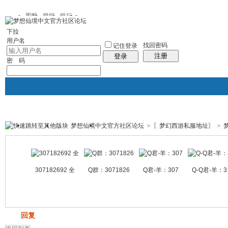
图酷
群组
银行
下拉
用户名
找回密码
记住登录
注册
登录
密 码
梦想仙境中文官方社区论坛
>
〖梦幻西游私服地址〗
>
银行
群组聚合
我的空间
帖子
307182692 全
Q群：3071826
Q君-羊：307
Q-Q君-羊：3
发帖
回复