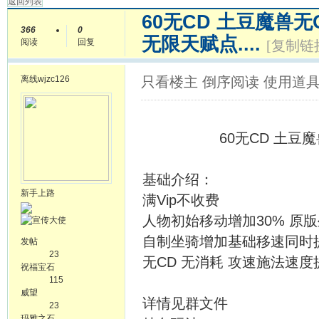
返回列表
60无CD 土豆魔兽无
366
0
无限天赋点....
阅读
回复
[复制链
离线
wjzc126
只看楼主
倒序阅读
使用道
60无CD 土豆魔兽1
基础介绍：
新手上路
满Vip不收费
人物初始移动增加30% 原
自制坐骑增加基础移速同时
发帖
23
无CD 无消耗 攻速施法速度提
祝福宝石
115
威望
详情见群文件
23
玛雅之石