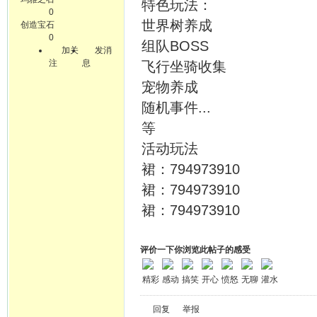
特色玩法：
0
世界树养成
创造宝石
0
组队BOSS
加关
发消
注
息
飞行坐骑收集
宠物养成
随机事件...
等
活动玩法
裙：794973910
裙：794973910
裙：794973910
评价一下你浏览此帖子的感受
精彩
感动
搞笑
开心
愤怒
无聊
灌水
回复
举报