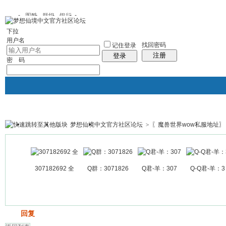
图酷
群组
银行
下拉
用户名
找回密码
记住登录
注册
登录
密 码
梦想仙境中文官方社区论坛
>
〖魔兽世界wow私服地址〗
银行
群组聚合
我的空间
帖子
307182692 全
Q群：3071826
Q君-羊：307
Q-Q君-羊：3
发帖
回复