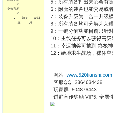
5：所有装备打出来都会有
0
6：附魔的装备也能交易或
创造宝石
0
7：装备升级为二合一升级
加关
发消
注
息
8：所有装备均可分解为荣
9：一键分解功能目前只针对
10：主线任务可以获得高
11：幸运抽奖可抽到 终极
12：绝地求生战场，裸体
网站
www.520tianshi.com
客服QQ 2364634438
玩家群 604876443
进群宣传奖励 VIP5. 全