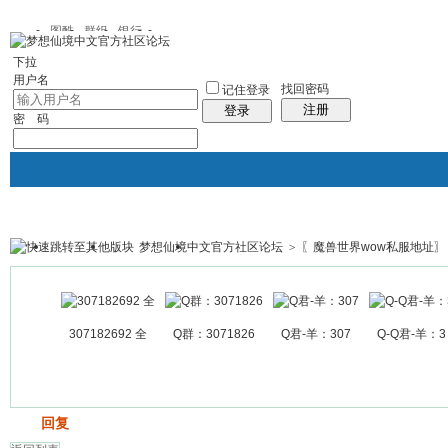
图酷
群组
银行
下拉
用户名
找回密码
记住登录
注册
登录
密 码
梦想仙境中文官方社区论坛
>
〖魔兽世界wow私服地址〗
银行
群组聚合
我的空间
帖子
307182692 全
Q群：3071826
Q君-羊：307
Q-Q君-羊：3
发帖
回复