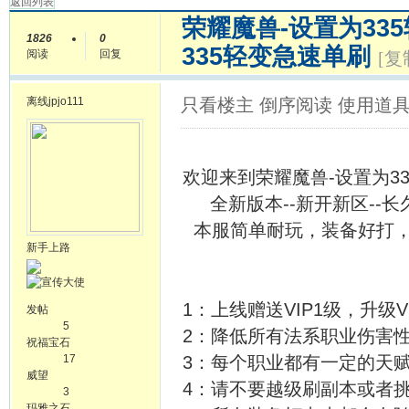
返回列表
荣耀魔兽-设置为33
1826
0
335轻变急速单刷
阅读
回复
[复
离线
jpjo111
只看楼主
倒序阅读
使用道
欢迎来到荣耀魔兽-设置为3
全新版本--新开新区--长
本服简单耐玩，装备好打，
新手上路
1：上线赠送VIP1级，升级
发帖
5
2：降低所有法系职业伤害性
祝福宝石
17
3：每个职业都有一定的天
威望
4：请不要越级刷副本或者挑
3
玛雅之石