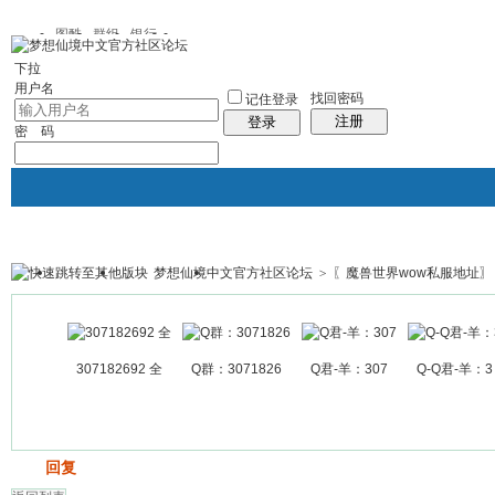
图酷
群组
银行
下拉
用户名
找回密码
记住登录
注册
登录
密 码
梦想仙境中文官方社区论坛
>
〖魔兽世界wow私服地址〗
银行
群组聚合
我的空间
帖子
307182692 全
Q群：3071826
Q君-羊：307
Q-Q君-羊：3
发帖
回复