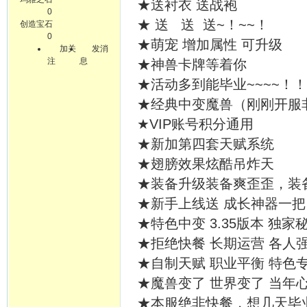
★送衬衣 送战袍
0
★ 送 送 送~！~~！
创造宝石
0
★萌宠 增加属性 可升级
加关
发消
注
息
★神兽卡牌等着你
★活动多到能毕业~~~~！
★经典中变魔兽（刚刚开服
★VIP账号积分通用
★新加第四套天赋系统
★翅膀效果炫酷吊炸天
★装备升级装备爽歪歪，装
★新手上线送 成长神器一把
★特色中变 3.35版本 独家
★拒绝快餐 长期运营 各人
★自制天赋 职业平衡 特色
★魔兽变了 世界变了 当年
★本服绝非快餐，想几天毕