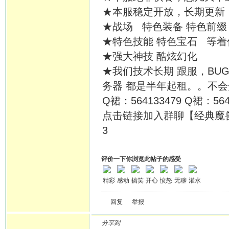
★本服稳定开放，长期更新
★战场 特色装备 特色前缀
★特色技能 特色宝石 等着
★强大神技 酷炫幻化
★我们技术长期 跟服，B
务器 都是半年起租。。不
Q裙：564133479 Q裙：564
点击链接加入群聊【经典魔
3
评价一下你浏览此帖子的感受
精彩
感动
搞笑
开心
愤怒
无聊
灌水
回复
举报
分享到