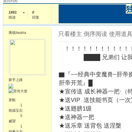
返回列表
███████████
1881
0
████████████
阅读
回复
离线
liwaha
只看楼主
倒序阅读
使用道
！！！！！！！！！！！！
████ 兄弟们 让我们
▇『~~经典中变魔兽~肝帝
新手上路
肝帝开荒』█
★宣传送 成长神器一把·（
★送VIP 送技能书页（一
发帖
1
★送翅膀1级
祝福宝石
5
★送神器一把
威望
★送乐章 送背包 送涅槃
1
玛雅之石