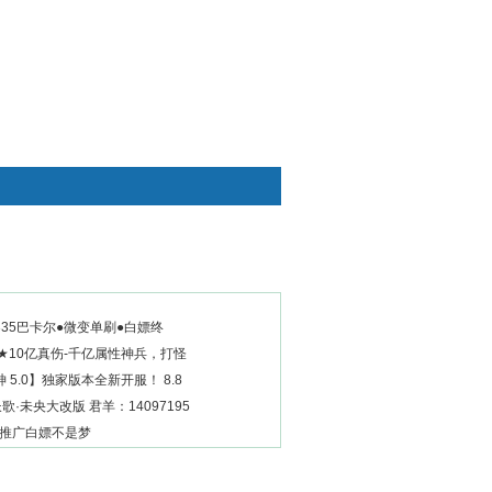
快捷通道
35巴卡尔●微变单刷●白嫖终
★10亿真伤-千亿属性神兵，打怪
 5.0】独家版本全新开服！ 8.8
歌·未央大改版 君羊：14097195
 推广白嫖不是梦