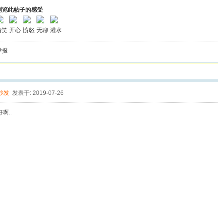
浏览此帖子的感受
搞笑
开心
愤怒
无聊
灌水
举报
沙发
发表于: 2019-07-26
啊..
网