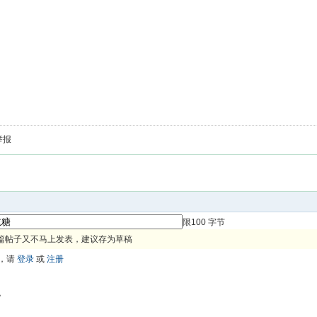
举报
限100 字节
篇帖子又不马上发表，建议存为草稿
，请
登录
或
注册
色