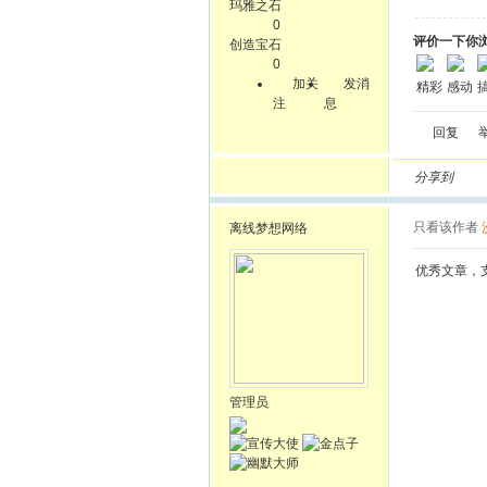
玛雅之石
0
评价一下你
创造宝石
0
加关
发消
精彩
感动
注
息
回复
分享到
只看该作者
离线
梦想网络
优秀文章，
管理员