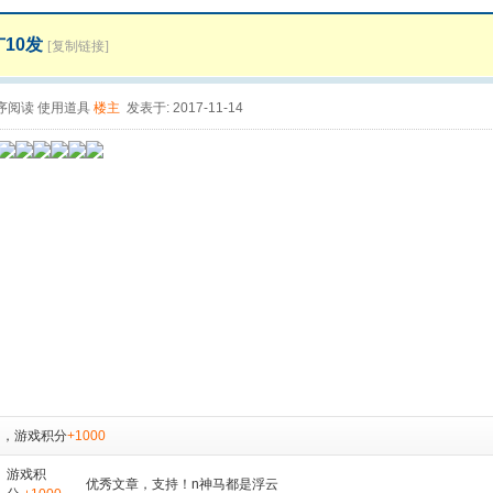
广10发
[复制链接]
序阅读
使用道具
楼主
发表于: 2017-11-14
，
游戏积分
+1000
游戏积
优秀文章，支持！n神马都是浮云