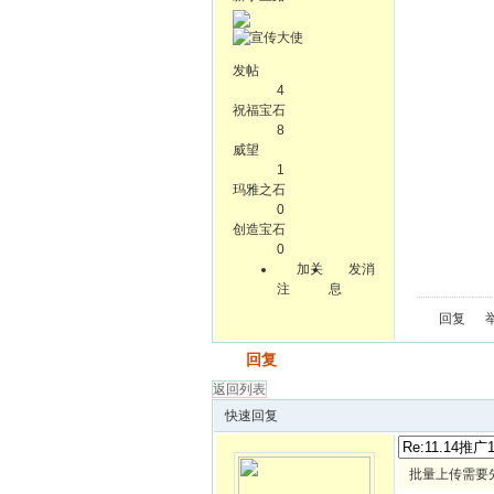
发帖
4
祝福宝石
8
威望
1
玛雅之石
0
创造宝石
0
加关
发消
注
息
回复
发帖
回复
返回列表
快速回复
批量上传需要