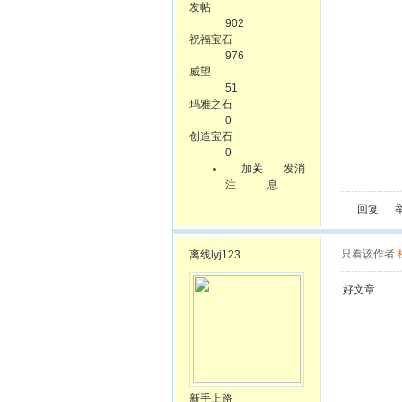
发帖
902
祝福宝石
976
威望
51
玛雅之石
0
创造宝石
0
加关
发消
注
息
回复
只看该作者
离线
lyj123
好文章
新手上路