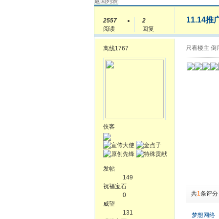
返回列表
11.14推
2557
2
阅读
回复
只看楼主
倒
离线
1767
侠客
发帖
149
祝福宝石
共
1
条评分
0
威望
131
梦想网络