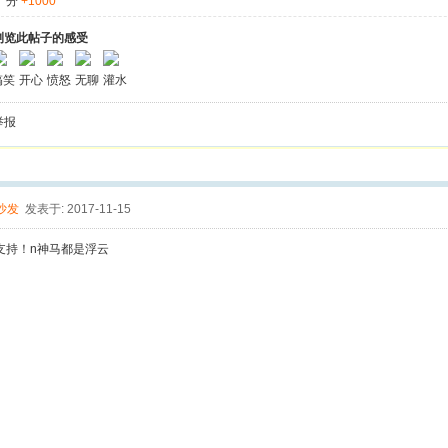
分
+1000
浏览此帖子的感受
搞笑
开心
愤怒
无聊
灌水
举报
沙发
发表于: 2017-11-15
支持！n神马都是浮云