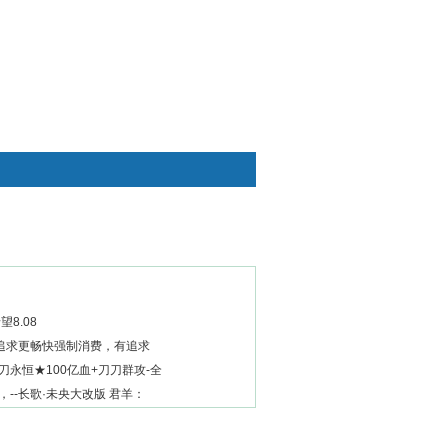
快捷通道
望8.08
追求更畅快强制消费，有追求
刀永恒★100亿血+刀刀群攻-全
，--长歌·未央大改版 君羊：