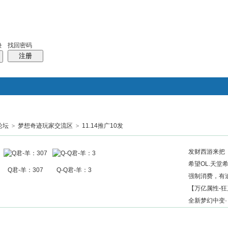
找回密码
录
注册
论坛
>
梦想奇迹玩家交流区
>
11.14推广10发
搜索
帖子
热搜：
结婚
母婴
phpwind
发财西游来把
希望OL.天堂希
Q君-羊：307
Q-Q君-羊：3
强制消费，有
【万亿属性-狂
全新梦幻中变·