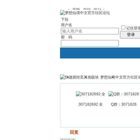
图酷
群组
银行
下拉
用户名
记住登
登录
密 码
梦想仙境中文官方社区
银行
群组聚合
我的空间
307182692 全
Q群：3071826
发帖
回复