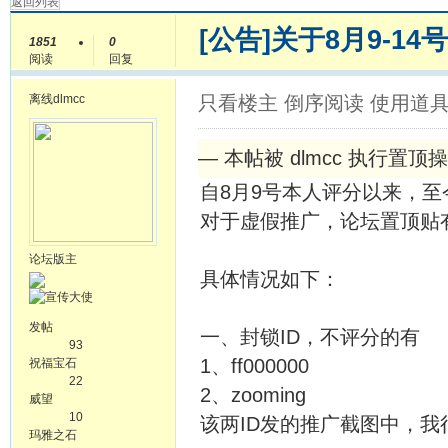
返回列表
[公告]
关于8月9-1
1851
0
阅读
回复
离线
dlmcc
只看楼主
倒序阅读
使用道
— 本帖被 dlmcc 执行置顶操作(
自8月9号本人评分以来，至
对于虚假推广，论坛置顶贴
论坛版主
具体情况如下：
发帖
一、封锁ID，不评分的有
93
1、ff000000
祝福宝石
22
2、zooming
威望
10
该两ID发的推广截图中，
玛雅之石