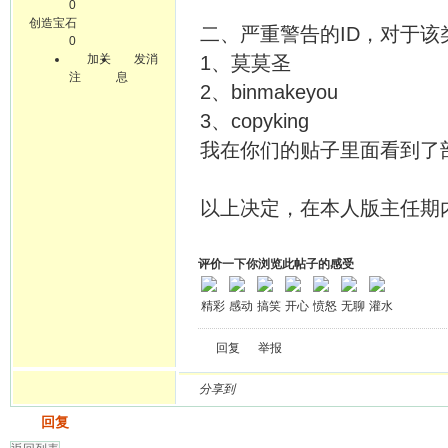
0
创造宝石
二、严重警告的ID，对于该
0
加关
发消
1、莫莫圣
注
息
2、binmakeyou
3、copyking
我在你们的贴子里面看到了
以上决定，在本人版主任期
评价一下你浏览此帖子的感受
精彩
感动
搞笑
开心
愤怒
无聊
灌水
回复
举报
分享到
发帖
回复