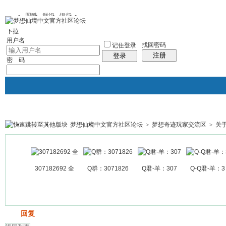
图酷
群组
银行
下拉
用户名
找回密码
记住登录
注册
登录
密 码
梦想仙境中文官方社区论坛
>
梦想奇迹玩家交流区
>
关于
银行
群组聚合
我的空间
帖子
307182692 全
Q群：3071826
Q君-羊：307
Q-Q君-羊：3
发帖
回复