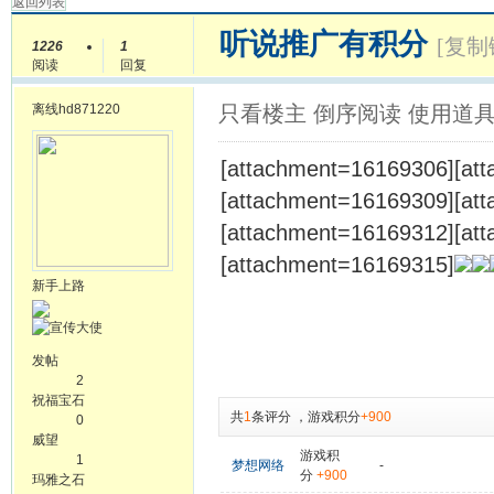
返回列表
听说推广有积分
[复制
1226
1
阅读
回复
离线
hd871220
只看楼主
倒序阅读
使用道
[attachment=16169306][at
[attachment=16169309][at
[attachment=16169312][at
[attachment=16169315]
新手上路
发帖
2
祝福宝石
共
1
条评分
，
游戏积分
+900
0
威望
游戏积
1
梦想网络
-
分
+900
玛雅之石