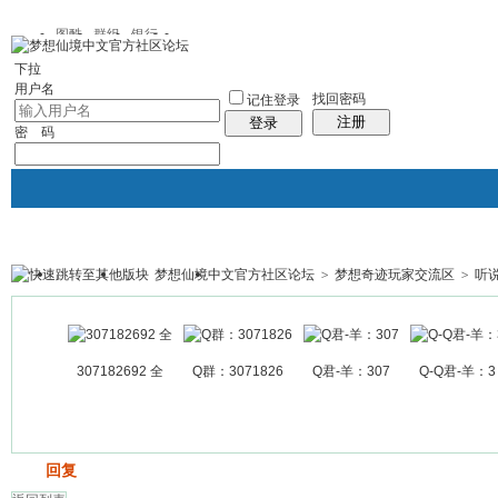
图酷
群组
银行
下拉
用户名
找回密码
记住登录
注册
登录
密 码
梦想仙境中文官方社区论坛
>
梦想奇迹玩家交流区
>
听
银行
群组聚合
我的空间
帖子
307182692 全
Q群：3071826
Q君-羊：307
Q-Q君-羊：3
发帖
回复