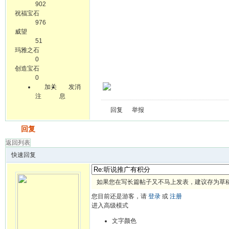
902
祝福宝石
976
威望
51
玛雅之石
0
创造宝石
0
加关
发消
注
息
回复
举报
发帖
回复
返回列表
快速回复
如果您在写长篇帖子又不马上发表，建议存为草
您目前还是游客，请
登录
或
注册
进入高级模式
文字颜色