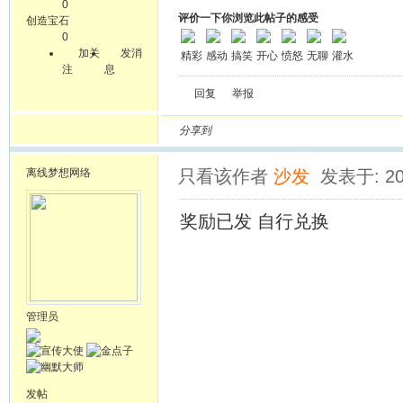
0
评价一下你浏览此帖子的感受
创造宝石
0
加关
发消
精彩
感动
搞笑
开心
愤怒
无聊
灌水
注
息
回复
举报
分享到
离线
梦想网络
只看该作者
沙发
发表于: 20
奖励已发 自行兑换
管理员
发帖