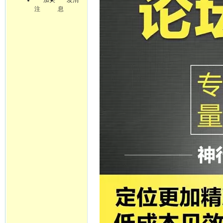
加关
发消
注
息