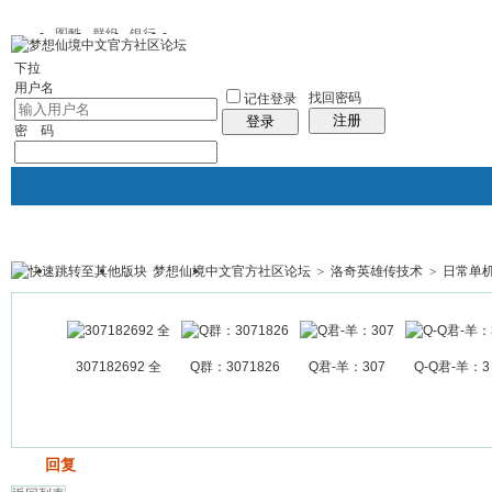
图酷
群组
银行
下拉
用户名
找回密码
记住登录
注册
登录
密 码
梦想仙境中文官方社区论坛
>
洛奇英雄传技术
>
日常单
银行
群组聚合
我的空间
帖子
307182692 全
Q群：3071826
Q君-羊：307
Q-Q君-羊：3
发帖
回复