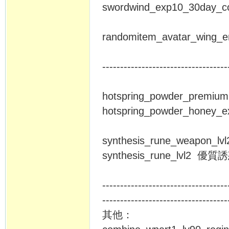
swordwind_exp10_30d
randomitem_avatar_win
-----------------------------------
hotspring_powder_pre
hotspring_powder_hon
synthesis_rune_weapo
synthesis_rune_lvl2 優
-----------------------------------
-----------------------------------
其他：