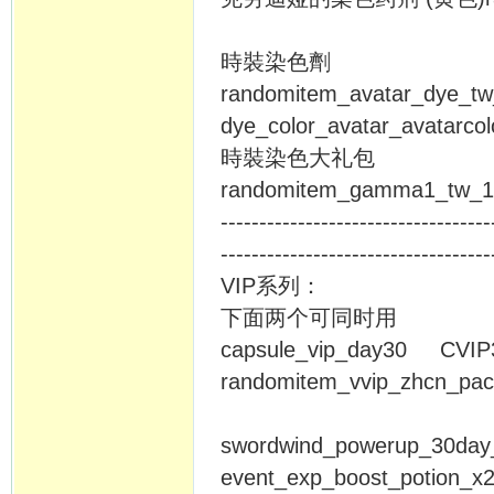
時裝染色劑
randomitem_avatar_dye
dye_color_avatar_avatarc
時裝染色大礼包
randomitem_gamma1_
-----------------------------------
-----------------------------------
VIP系列：
下面两个可同时用
capsule_vip_day30 CVI
randomitem_vvip_zhcn_
swordwind_powerup_
event_exp_boost_potio