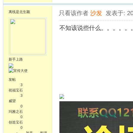
离线
是北生颖
只看该作者
沙发
发表于: 20
不知该说些什么。。。。。
新手上路
发帖
3
祝福宝石
3
威望
0
玛雅之石
0
创造宝石
0