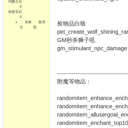
玛雅之石
0
创造宝石
0
加关
发消
捡物品白狼
注
息
pet_create_wolf_shining_ra
GM秒杀狮子吼
gm_stimulant_npc_damage
-----------------------------------
附魔等物品：
randomitem_enhance_en
randomitem_enhance_
randomitem_allusergoal
randomitem_enchant_to