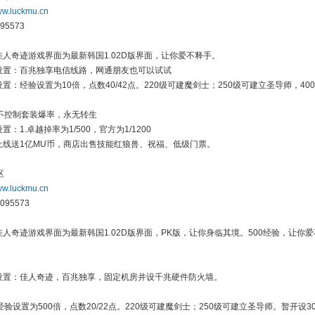
w.luckmu.cn
95573
佳人奇迹游戏界面为最新韩国1.02D版界面，让你爱不释手。
路设置：百兆独享电信线路，网通朋友也可以试试
设置：经验设置为10倍，点数40/42点。220级可建魔剑士；250级可建立圣导师，40
不控制套装爆率，永无转生
置：1.卓越掉率为1/500，官方为1/1200
人上线送1亿MU币，商店出售技能红狼兽、祝福、低级门票。
区
w.luckmu.cn
095573
佳人奇迹游戏界面为最新韩国1.02D版界面，PK版，让你身临其境。500经验，让你
路设置：佳人奇迹，百兆独享，固定机房并设千兆硬件防火墙。
验设置为500倍，点数20/22点。220级可建魔剑士；250级可建立圣导师。暂开设3