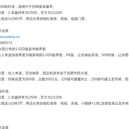
400级封顶，游戏中不控制套装爆率。
置：1.卓越掉率为1/500，官方为1/1200
人上线送1亿MU币，商店出售技能红狼兽、祝福、低级门票。
区设置
w.luckmu.cn
095573
国少有的1.02D版超华丽界面
佳人奇迹游戏界面为最新韩国1.02D版界面，PK版，让你身临其境。500经验，让你
路设置：佳人奇迹，百兆独享，固定机房并设千兆硬件防火墙。
设置：经验设置为500倍，点数20/22点。220级可建魔剑士；250级可建立圣导师。
0级封顶。
置：1.卓越掉率为1/500，官方为1/1200
人上线送1亿MU币，商店出售技能红狼兽、祝福、灵魂、小翅膀+13红龙级套装以及所
区设置