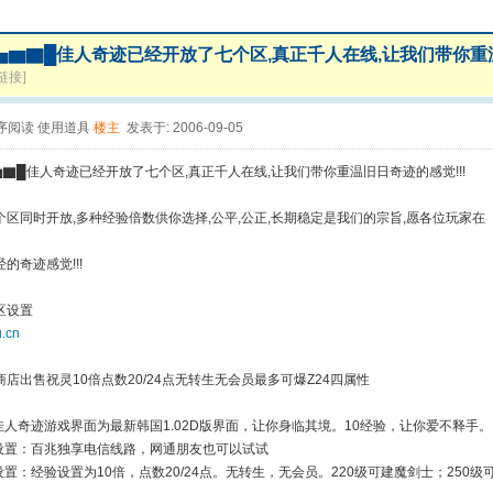
▅▆▇█佳人奇迹已经开放了七个区,真正千人在线,让我们带你
链接]
序阅读
使用道具
楼主
发表于: 2006-09-05
▇█佳人奇迹已经开放了七个区,真正千人在线,让我们带你重温旧日奇迹的感觉!!!
个区同时开放,多种经验倍数供你选择,公平,公正,长期稳定是我们的宗旨,愿各位玩家在
的奇迹感觉!!!
区设置
.cn
店出售祝灵10倍点数20/24点无转生无会员最多可爆Z24四属性
佳人奇迹游戏界面为最新韩国1.02D版界面，让你身临其境。10经验，让你爱不释手。
路设置：百兆独享电信线路，网通朋友也可以试试
设置：经验设置为10倍，点数20/24点。无转生，无会员。220级可建魔剑士；250级