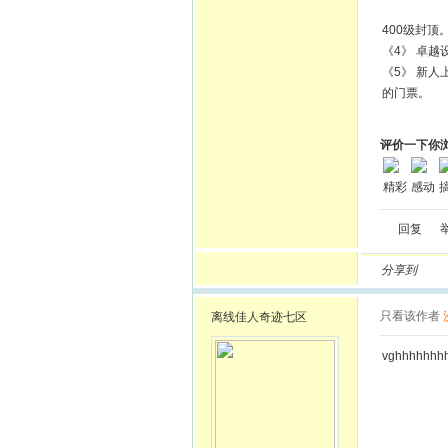
400级封顶
《4》 卓越设
《5》 新
的门票。
评价一下你
精彩
感动
回复
分享到
只看该作者
离线
佳人奇迹七区
vghhhhhhh