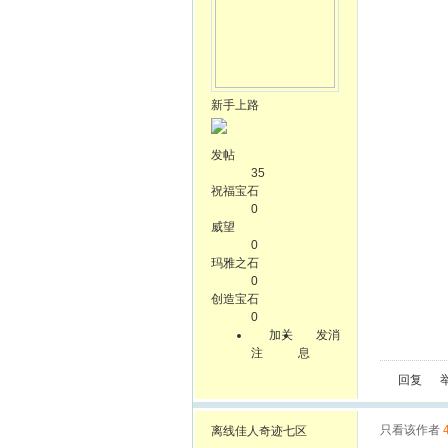
新手上路
发帖
35
祝福宝石
0
威望
0
玛雅之石
0
创造宝石
0
加关
发消
注
息
回复
只看该作者
离线
佳人奇迹七区