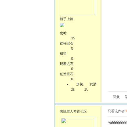
新手上路
发帖
35
祝福宝石
0
威望
0
玛雅之石
0
创造宝石
0
加关
发消
注
息
回复
只看该作者
离线
佳人奇迹七区
vghhhhhhh