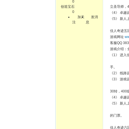
0
创造宝石
立圣导师，
0
《4》 卓越设
加关
发消
《5》 新
注
息
佳人奇迹五
游戏网址
ww
客服QQ 383
游戏介绍：全
《1》 进入
手。
《2》 线
《3》 游戏
30转，40
《4》 卓越设
《5》 新
的门票。
佳人奇迹六