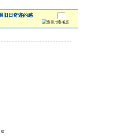
重温旧日奇迹的感
可建