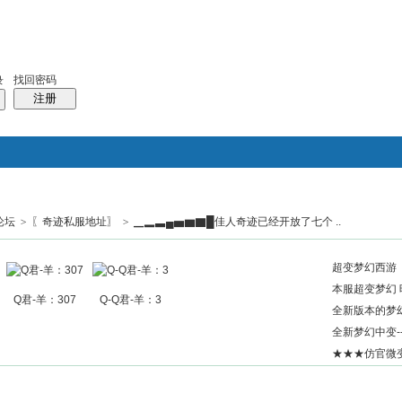
找回密码
录
注册
论坛
>
〖奇迹私服地址〗
>
▁▂▃▄▅▆▇█佳人奇迹已经开放了七个 ..
搜索
帖子
热搜：
结婚
母婴
phpwind
超变梦幻西游《
本服超变梦幻 
Q君-羊：307
Q-Q君-羊：3
全新版本的梦幻
全新梦幻中变-
★★★仿官微