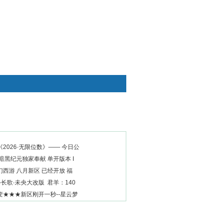
快捷通道
2026·无限位数》—— 今日公
暗黑纪元独家奉献 单开版本 I
西游 八月新区 已经开放 福
-长歌·未央大改版 君羊：140
变★★★新区刚开一秒--星云梦