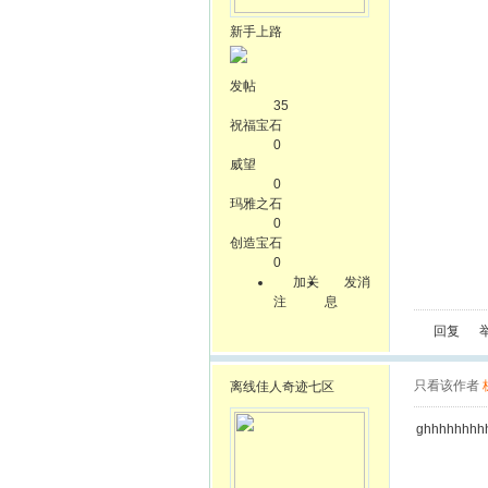
新手上路
发帖
35
祝福宝石
0
威望
0
玛雅之石
0
创造宝石
0
加关
发消
注
息
回复
只看该作者
离线
佳人奇迹七区
ghhhhhhhh