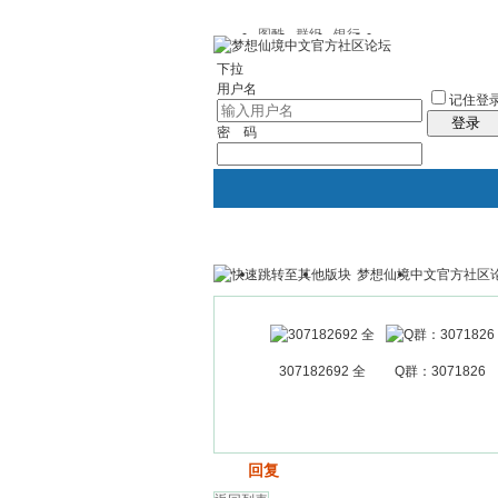
图酷
群组
银行
下拉
用户名
记住登
登录
密 码
梦想仙境中文官方社区
银行
群组聚合
我的空间
307182692 全
Q群：3071826
发帖
回复