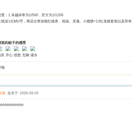
。
置：1.卓越掉率为1/500，官方为1/1200
人上线送1亿MU币，商店出售技能红狼兽、祝福、灵魂、小翅膀+13红龙级套装以及所
浏览此帖子的感受
搞笑
开心
愤怒
无聊
灌水
举报
沙发
发表于: 2006-09-05
hhhhhhhhhhhh