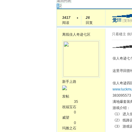
返回列表
1
2
▁▂▃▄
3417
26
觉!!!
[复制
阅读
回复
只看楼主
倒
离线
佳人奇迹七区
▁▂▃▄▅▆
佳人奇迹七
这里寻回曾经
新手上路
佳人奇迹四
www.luckmu
383095573
发帖
35
满地爆套装商
祝福宝石
游戏介绍：
0
《1》 进入
威望
《2》 线
0
《3》 游戏
玛雅之石