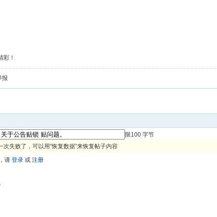
精彩！
举报
限100 字节
一次失败了，可以用”恢复数据”来恢复帖子内容
，请
登录
或
注册
色