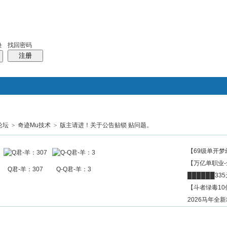
找回密码
录
注册
论坛
>
奇迹Mu技术
>
版主请进！关于公告贴锁 贴问题。
搜索
帖子
热搜：
结婚
母婴
phpwind
【69级单开梦
【万亿单职业
Q君-羊：307
Q-Q君-羊：3
██████3
【斗者绿毒10
2026马年全