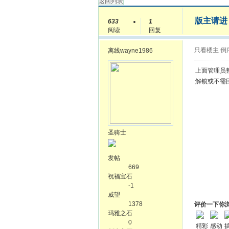
返回列表
版主请进
633
1
阅读
回复
只看楼主
倒
离线
wayne1986
上面管理员
解锁或不需
圣骑士
发帖
669
祝福宝石
-1
威望
1378
评价一下你
玛雅之石
0
精彩
感动