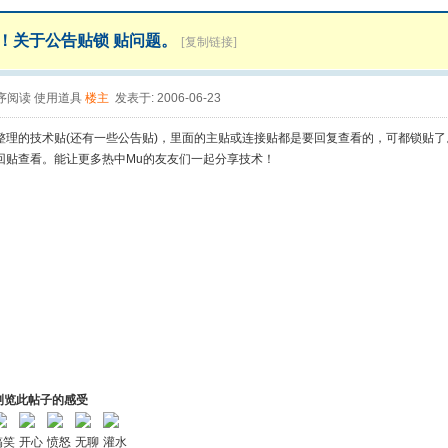
！关于公告贴锁 贴问题。
[复制链接]
序阅读
使用道具
楼主
发表于: 2006-06-23
整理的技术贴(还有一些公告贴)，里面的主贴或连接贴都是要回复查看的，可都锁贴
回贴查看。能让更多热中Mu的友友们一起分享技术！
浏览此帖子的感受
搞笑
开心
愤怒
无聊
灌水