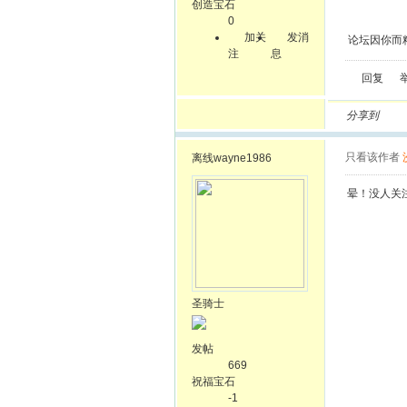
创造宝石
0
加关
发消
论坛因你而
注
息
回复
分享到
只看该作者
离线
wayne1986
晕！没人关
圣骑士
发帖
669
祝福宝石
-1