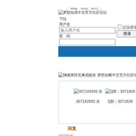
图酷
群组
银行
下拉
用户名
记住登
登录
密 码
梦想仙境中文官方社区
银行
群组聚合
我的空间
307182692 全
Q群：3071826
发帖
回复