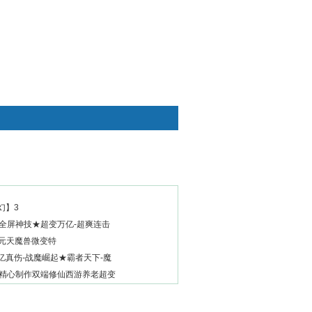
快捷通道
幻】3
-全屏神技★超变万亿-超爽连击
35元天魔兽微变特
亿真伤-战魔崛起★霸者天下-魔
新精心制作双端修仙西游养老超变