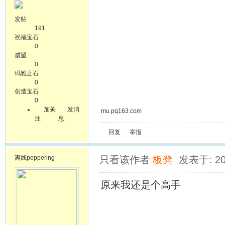
发帖
191
祝福宝石
0
威望
0
玛雅之石
0
创造宝石
0
加关
发消
mu.pq163.com
注
息
回复
举报
离线
peppering
只看该作者
板凳
发表于: 20
原来我还是个高手