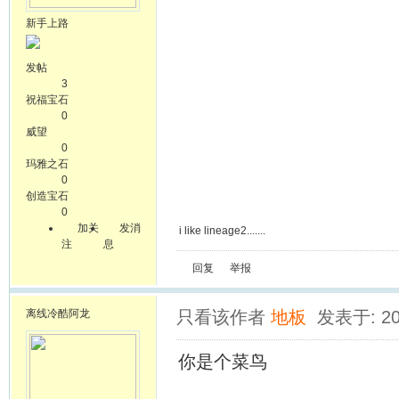
新手上路
发帖
3
祝福宝石
0
威望
0
玛雅之石
0
创造宝石
0
加关
发消
i like lineage2.......
注
息
回复
举报
离线
冷酷阿龙
只看该作者
地板
发表于: 20
你是个菜鸟