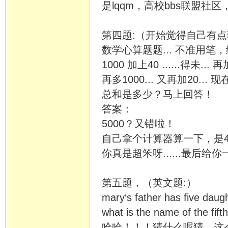
是lqqm，高校bbs联盟
第四题:（开始觉得自己有点猪头
数学心算题题... 不准用笔，纸
1000 加上40 ......得未... 再加
再多1000... 又再加20... 现
总和是多少？马上回答！
答案：
5000？又错啦！
自己拿个计算器算一下，是41
你真是超笨呀......最后给
第五题，（英文题:）
mary‘s father has five dau
what is the name of the fift
哈哈！！！猜什么呢猜，这