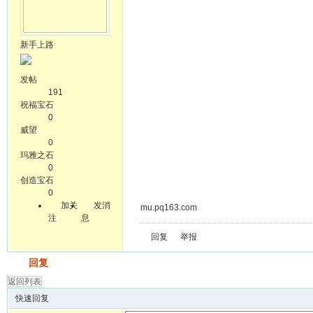
新手上路
发帖
191
祝福宝石
0
威望
0
玛雅之石
0
创造宝石
0
加关
发消
mu.pq163.com
注
息
回复
举报
发帖
回复
返回列表
快速回复