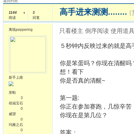
返回列表
高手进来测测........
1144
3
阅读
回复
离线
peppering
只看楼主
倒序阅读
使用道
５秒钟内反映过来的就是高
你是笨蛋吗？你现在清醒吗
想！看下
新手上路
你是否真的清醒~
发帖
第一题:
3
祝福宝石
你正在参加赛跑，几惊辛苦
0
威望
你现在是第几位？
0
玛雅之石
0
答案：