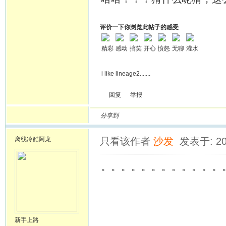
评价一下你浏览此帖子的感受
精彩
感动
搞笑
开心
愤怒
无聊
灌水
i like lineage2.......
回复
举报
分享到
离线
冷酷阿龙
只看该作者
沙发
发表于: 20
。。。。。。。。。。。。
新手上路