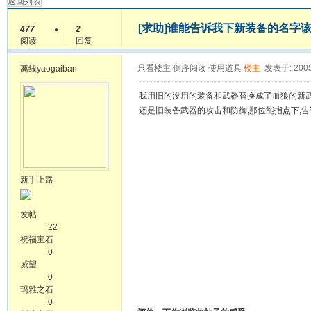
返回列表
[求助]谁能告诉我下新装备的名字
477
2
阅读
回复
只看楼主
倒序阅读
使用道具
楼主
发表于: 2005
离线
yaogaiban
我用旧的没用的装备和武器替换成了血狼的新武
还是旧装备武器的攻击和防御,那位能指点下,告
新手上路
发帖
22
祝福宝石
0
威望
0
玛雅之石
0