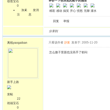
评价一下你浏览此帖子的感受
创造宝石
0
加关
发消
精彩
感动
搞笑
开心
愤怒
无聊
灌水
注
息
回复
举报
分享到
只看该作者
沙发
发表于: 2005-11-20
离线
yaogaiban
怎么微子里面也没高手了郁闷
新手上路
发帖
22
祝福宝石
0