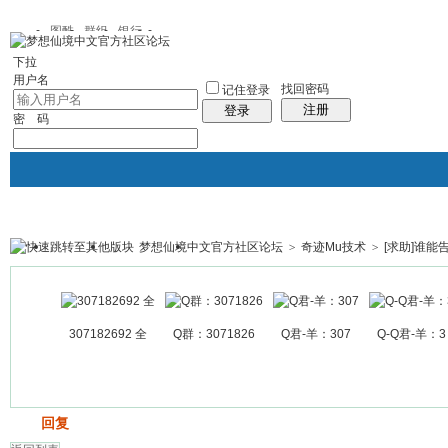
图酷
群组
银行
下拉
用户名
找回密码
记住登录
注册
登录
密 码
梦想仙境中文官方社区论坛
>
奇迹Mu技术
>
[求助]谁
银行
群组聚合
我的空间
帖子
307182692 全
Q群：3071826
Q君-羊：307
Q-Q君-羊：3
发帖
回复