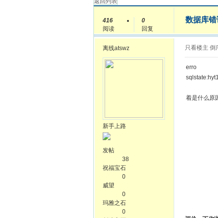
返回列表
数据库错
416
0
阅读
回复
只看楼主
倒
离线
atswz
erro
sqlstate:hy
着是什么原
新手上路
发帖
38
祝福宝石
0
威望
0
玛雅之石
0