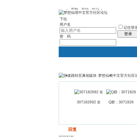
图酷
群组
银行
下拉
用户名
记住登
登录
密 码
梦想仙境中文官方社区
银行
群组聚合
我的空间
307182692 全
Q群：3071826
发帖
回复