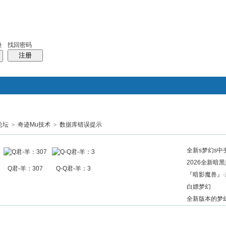
找回密码
录
注册
论坛
>
奇迹Mu技术
>
数据库错误提示
搜索
帖子
热搜：
结婚
母婴
phpwind
全新s梦幻s中
2026全新暗黑
Q君-羊：307
Q-Q君-羊：3
『暗影魔兽』·
白嫖梦幻
全新版本的梦幻