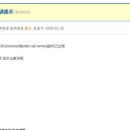
误提示
[复制链接]
序阅读
使用道具
楼主
发表于: 2005-01-25
t100,[microsoft][odbc sql server]超时已过期
因 该怎么解决呢