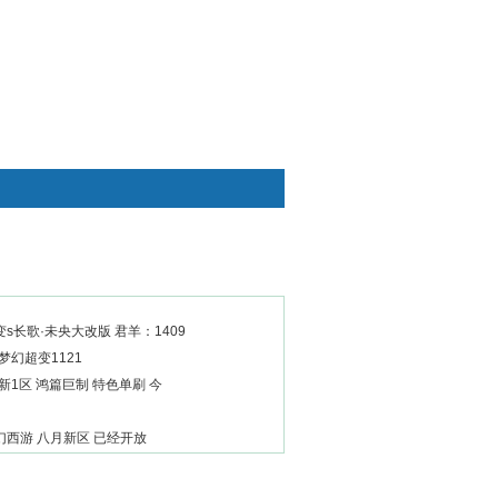
快捷通道
变s长歌·未央大改版 君羊：1409
梦幻超变1121
新1区 鸿篇巨制 特色单刷 今
西游 八月新区 已经开放