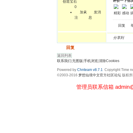
评价一下你
创造宝石
0
加关
发消
精彩
感动
注
息
回复
分享到
发帖
回复
返回列表
联系我们
|
无图版
|
手机浏览
|
清除Cookies
Powered by
Chnteam v8.7.1
Copyright Time no
©2003-2016
梦想仙境中文官方社区论坛
版权所有 
管理员联系信箱
admin