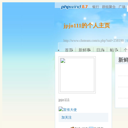
银行
群组聚合
广场
jpjo111的个人主页
http://www.chnteam.com/u.php?uid=258190
[
首页
新鲜事
日志
帖子
个
新
jpjo111
加关注