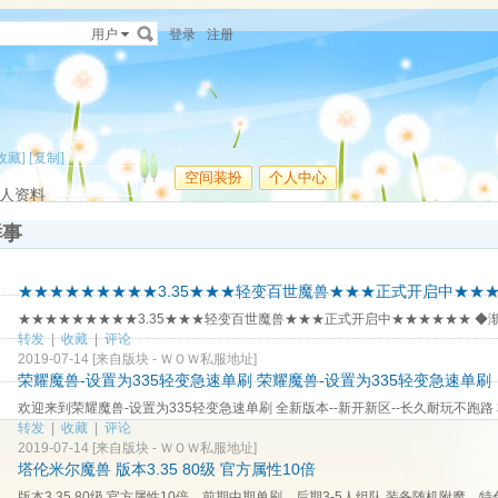
用户
登录
注册
收藏]
[复制]
空间装扮
个人中心
人资料
鲜事
★★★★★★★★★3.35★★★轻变百世魔兽★★★正式开启中★★
★★★★★★★★★3.35★★★轻变百世魔兽★★★正式开启中★★★★★★ ◆渐进
转发
|
收藏
|
评论
2019-07-14
[来自版块 -
ＷＯＷ私服地址
]
荣耀魔兽-设置为335轻变急速单刷 荣耀魔兽-设置为335轻变急速单刷
欢迎来到荣耀魔兽-设置为335轻变急速单刷 全新版本--新开新区--长久耐玩不跑路 本
转发
|
收藏
|
评论
2019-07-14
[来自版块 -
ＷＯＷ私服地址
]
塔伦米尔魔兽 版本3.35 80级 官方属性10倍
版本3.35 80级 官方属性10倍，前期中期单刷，后期3-5人组队 装备随机附魔，特色