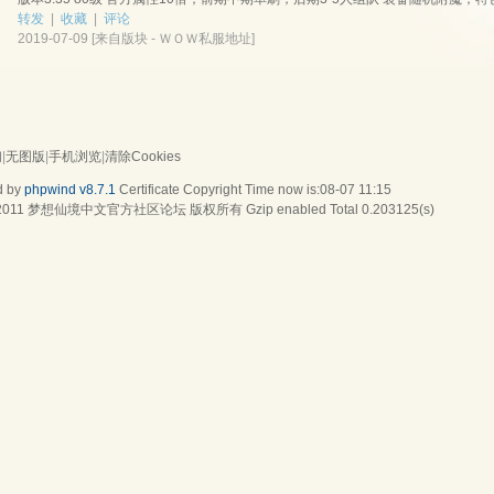
转发
|
收藏
|
评论
2019-07-09
[来自版块 -
ＷＯＷ私服地址
]
们
|
无图版
|
手机浏览
|
清除Cookies
d by
phpwind v8.7.1
Certificate
Copyright Time now is:08-07 11:15
2011
梦想仙境中文官方社区论坛
版权所有 Gzip enabled
Total 0.203125(s)