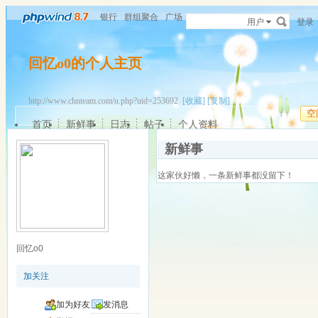
银行
群组聚合
广场
用户
登录
回忆o0的个人主页
http://www.chnteam.com/u.php?uid=253692
[收藏]
[复制]
空
首页
新鲜事
日志
帖子
个人资料
新鲜事
这家伙好懒，一条新鲜事都没留下！
回忆o0
加关注
加为好友
发消息