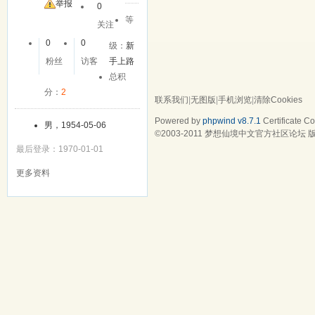
举报
0
等
关注
0
0
级：
新
粉丝
访客
手上路
总积
分：
2
联系我们
|
无图版
|
手机浏览
|
清除Cookies
Powered by
phpwind v8.7.1
Certificate
Cop
男，1954-05-06
©2003-2011
梦想仙境中文官方社区论坛
版
最后登录：1970-01-01
更多资料