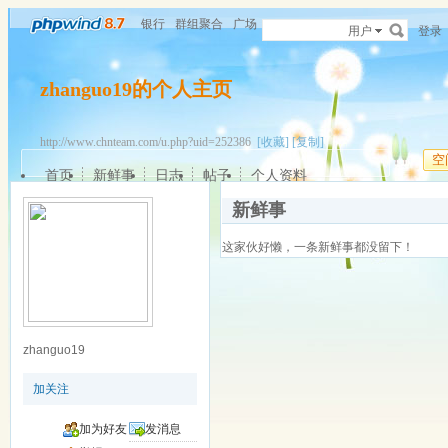
银行
群组聚合
广场
用户
登录
zhanguo19的个人主页
http://www.chnteam.com/u.php?uid=252386
[收藏]
[复制]
空
首页
新鲜事
日志
帖子
个人资料
新鲜事
这家伙好懒，一条新鲜事都没留下！
zhanguo19
加关注
加为好友
发消息