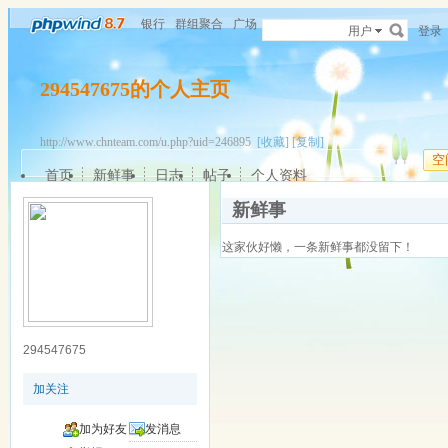
银行
群组聚合
广场
用户
登录
294547675的个人主页
http://www.chnteam.com/u.php?uid=246895
[收藏]
[复制]
空
首页
新鲜事
日志
帖子
个人资料
新鲜事
这家伙好懒，一条新鲜事都没留下！
294547675
加关注
加为好友
发消息