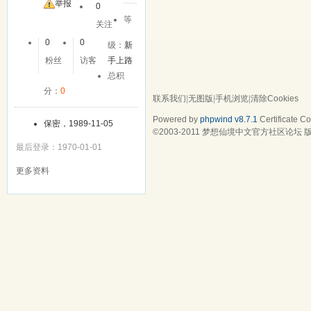
举报
0
等
关注
0
0
级：
新
粉丝
访客
手上路
总积
分：
0
联系我们
|
无图版
|
手机浏览
|
清除Cookies
Powered by
phpwind v8.7.1
Certificate
Cop
保密，1989-11-05
©2003-2011
梦想仙境中文官方社区论坛
版
最后登录：1970-01-01
更多资料