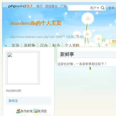
银行
群组聚合
广场
用户
登录
murdercdh的个人主页
http://www.chnteam.com/u.php?uid=244075
[收藏]
[复制]
空
首页
新鲜事
日志
帖子
个人资料
新鲜事
这家伙好懒，一条新鲜事都没留下！
murdercdh
加关注
加为好友
发消息