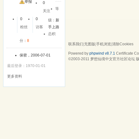
举报
0
等
关注
0
0
级：
新
粉丝
访客
手上路
总积
分：
8
联系我们
|
无图版
|
手机浏览
|
清除Cookies
Powered by
phpwind v8.7.1
Certificate
Cop
保密，2006-07-01
©2003-2011
梦想仙境中文官方社区论坛
版
最后登录：1970-01-01
更多资料