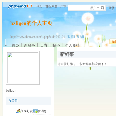
银行
群组聚合
广场
用户
登录
bzligen的个人主页
http://www.chnteam.com/u.php?uid=242101
[收藏]
[复制]
空
首页
新鲜事
日志
帖子
个人资料
新鲜事
这家伙好懒，一条新鲜事都没留下！
bzligen
加关注
加为好友
发消息