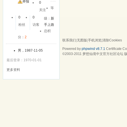
举报
0
等
关注
0
0
级：
新
粉丝
访客
手上路
总积
分：
2
联系我们
|
无图版
|
手机浏览
|
清除Cookies
Powered by
phpwind v8.7.1
Certificate
Cop
男，1987-11-05
©2003-2011
梦想仙境中文官方社区论坛
版
最后登录：1970-01-01
更多资料