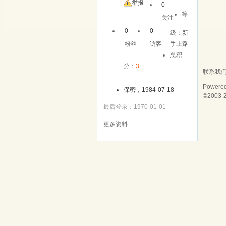
举报
0
等
关注
0
0
级：
新
粉丝
访客
手上路
总积
分：
3
联系我
Powere
保密，1984-07-18
©2003-
最后登录：1970-01-01
更多资料