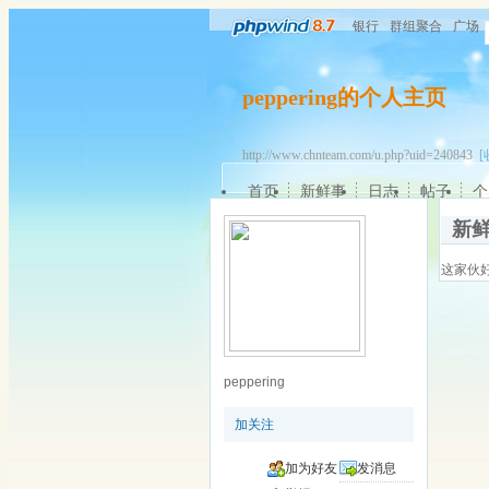
银行
群组聚合
广场
peppering的个人主页
http://www.chnteam.com/u.php?uid=240843
[
首页
新鲜事
日志
帖子
个
新
这家伙
peppering
加关注
加为好友
发消息