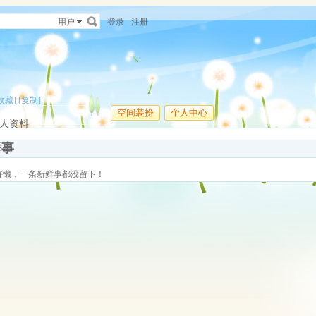
用户
登录
注册
收藏]
[复制]
空间装扮
个人中心
人资料
鲜事
好懒，一条新鲜事都没留下！