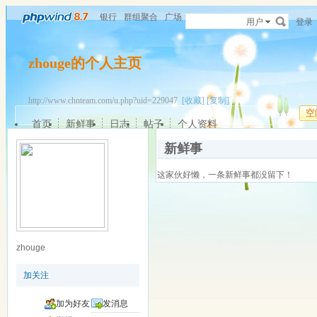
银行
群组聚合
广场
用户
登录
zhouge的个人主页
http://www.chnteam.com/u.php?uid=229047
[收藏]
[复制]
空
首页
新鲜事
日志
帖子
个人资料
新鲜事
这家伙好懒，一条新鲜事都没留下！
zhouge
加关注
加为好友
发消息