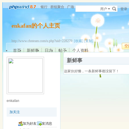
银行
群组聚合
广场
用户
登录
enkafan的个人主页
http://www.chnteam.com/u.php?uid=228279
[收藏]
[复制]
空
首页
新鲜事
日志
帖子
个人资料
新鲜事
这家伙好懒，一条新鲜事都没留下！
enkafan
加关注
加为好友
发消息