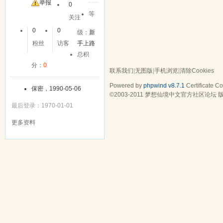
举报
0
等
关注
0
0
级：
新
粉丝
访客
手上路
总积
分：
0
联系我们
|
无图版
|
手机浏览
|
清除Cookies
Powered by
phpwind v8.7.1
Certificate
Cop
保密，1990-05-06
©2003-2011
梦想仙境中文官方社区论坛
版
最后登录：1970-01-01
更多资料