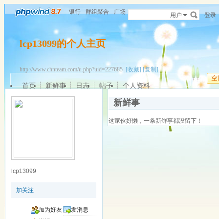
银行
群组聚合
广场
用户
登录
lcp13099的个人主页
http://www.chnteam.com/u.php?uid=227685
[收藏]
[复制]
空
首页
新鲜事
日志
帖子
个人资料
新鲜事
这家伙好懒，一条新鲜事都没留下！
lcp13099
加关注
加为好友
发消息